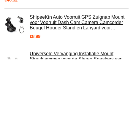
ShipeeKin Auto Voorruit GPS Zuignap Mount
voor Voorruit Dash Cam Camera Camcorder
Beugel Houder Stand en Lanyard voor…
€
8.99
Universele Vervanging Installatie Mount
Stuurklemmen voor de Stereo Speakers van
Aileap Motorfiets Audio Systems (Chroom…
€
11.37
Apple Dubbele MagSafe-oplader
€
129.95
Achteruitrijcamera Nummer 95750-3W010
Nieuwe 95750-3W110, High Definition Backup