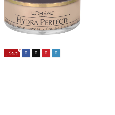
0
Save