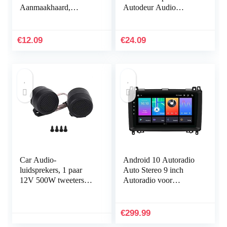
Aanmaakhaard,
Autodeur Audio
compact, kolenstarter,
Speaker Tweeter
houtskoolaansteker 16
Decoratie Cover voor
x 27 x 25,5 cm,
E Klasse W213 2016
€
12.09
€
24.09
bamboe, geel, 60
2017
Car Audio-
Android 10 Autoradio
luidsprekers, 1 paar
Auto Stereo 9 inch
12V 500W tweeters
Autoradio voor
Car Audio Luidspreker
Mercedes W906
Auto-luidspreker
Sprinter/V-Klasse
W639/Vito/Viano/B-
€
299.99
Klasse W245…