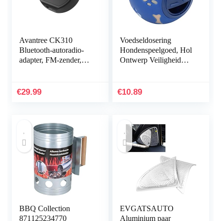
Avantree CK310
Voedseldosering
Bluetooth-autoradio-
Hondenspeelgoed, Hol
adapter, FM-zender,
Ontwerp Veiligheid
automatisch in- en
Interactieve
uitschakelen met auto,
Multifunctionele
oplaadbaar of
Hondenspeelgoed
€
29.99
€
10.89
bedraad…
Ballen ABS 11cm/4…
BBQ Collection
EVGATSAUTO
871125234770
Aluminium paar