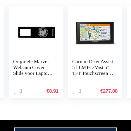
Originele Marvel
Garmin DriveAssist
Webcam Cover
51 LMT-D Vast 5″
Slide voor Laptop,
TFT Touchscreen
Computer, Dunne
191.4g Zwart
Camera Cover voor
Privacy, ABS
€
8.91
€
277.08
Materiaal, Uniek
Ontwerp…