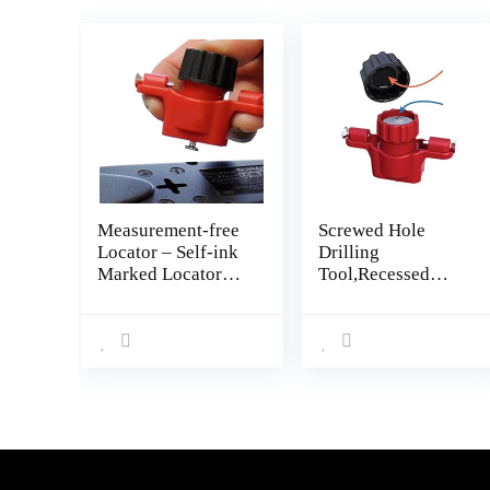
Measurement-free
Screwed Hole
Locator – Self-ink
Drilling
Marked Locator
Tool,Recessed
with Spirit Level |
Marker Locator
Marking Tool for
With Spirit Level |
Power Strips,
Measuring Hand
Floating Shelves,
Tool for Power
Parts Cabinets B/a
Strips, Floating…