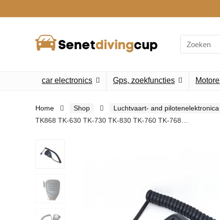
Search
for:
car electronics
Gps, zoekfuncties
Motore
Home
Shop
Luchtvaart- and pilotenelektronica
TK868 TK-630 TK-730 TK-830 TK-760 TK-768…