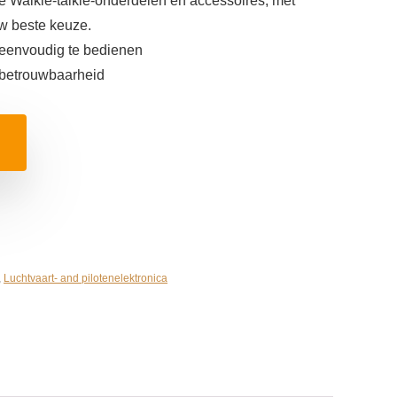
 Walkie-talkie-onderdelen en accessoires, met
uw beste keuze.
 eenvoudig te bedienen
 betrouwbaarheid
,
Luchtvaart- and pilotenelektronica