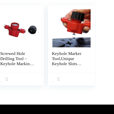
Screwed Hole
Keyhole Marker
Drilling Tool –
Tool,Unique
Keyhole Marking
Keyhole Slots
Tool with Spirit
Locator with Spirit
Level,Marking
Level |
Tool for Power
Measurement Tools
Strips, Floating
for Power Strips,
Shelves, Parts
Floating Shelves,
Cabinets Joliy
Parts Cabinets
Xiaotian