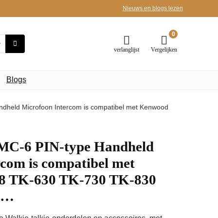
Nieuws en blogs lezen
0
verlanglijst
Vergelijken
Blogs
held Microfoon Intercom is compatibel met Kenwood
C-6 PIN-type Handheld
com is compatibel met
 TK-630 TK-730 TK-830
8…