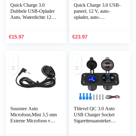
Quick Charge 3.0
Quick Charge 3.0 USB-
Dubbele USB-Oplader
paneel, 12 V, auto-
Auto, Waterdichte 12V /
oplader, auto-
24V USB-Uitgang QC
stopcontact, inbouw,
3.0 Dubbele Oplader
bus, waterdicht,
Met…
sigarettenaansteker…
€
15.97
€
23.97
Suuonee Auto
Thlevel QC 3.0 Auto
Microfoon,Mini 3,5 mm
USB Charger Socket
Externe Microfoon voor
Sigarettenaansteker
Auto Audio Stereo GPS
Socket 12V/24V
Bluetooth Radio DVD
Stopcontact met LED