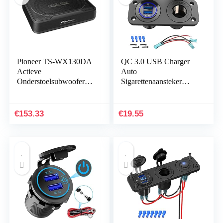
Pioneer TS-WX130DA
QC 3.0 USB Charger
Actieve
Auto
Onderstoelsubwoofer
Sigarettenaansteker
Incl. Eindversterker,
Socket 12V/24V:Quick
Carhifi Actieve Bas,
Charge 3.0 Dubbel
zwart
USB Autolader
€
153.33
€
19.55
Ingebouwde
Aansluiting…