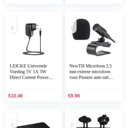
LEICKE Universele
NewTH Microfoon 2,5
Voeding 5V 1A 5W
mm externe microfoon
Direct Current Power
voor Pioneer auto radio
Adapter Ondersteunt
voertuig hoofdeenheid
zwarte AC-voeding
Bluetooth audio stereo
voor modems, routers…
DVD GPS…
€
10.49
€
9.99