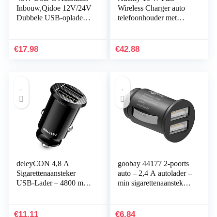
Inbouw,Qidoe 12V/24V
Wireless Charger auto
Dubbele USB-oplader
telefoonhouder met
PD3.0 en QC3.0 met
oplaadfunctie
LED Digitale Voltmeter
automatische inductie
en Schakelaar…
Qi laadstation auto…
€
17.98
€
42.88
deleyCON 4,8 A
goobay 44177 2-poorts
Sigarettenaansteker
auto – 2,4 A autolader –
USB-Lader – 4800 mA
min sigarettenaansteker
Fast Charge 2-Poort
dual USB-lader –
USB – Mini Car
geschikt voor auto’s
Charger
en…
€
11.11
€
6.84