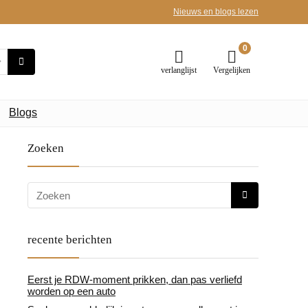
Nieuws en blogs lezen
0
verlanglijst
Vergelijken
Blogs
Zoeken
recente berichten
Eerst je RDW-moment prikken, dan pas verliefd
worden op een auto