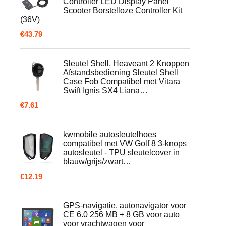
Controller LED Display Panel
Scooter Borstelloze Controller Kit
(36V)
€
43.79
Sleutel Shell, Heaveant 2 Knoppen
Afstandsbediening Sleutel Shell
Case Fob Compatibel met Vitara
Swift Ignis SX4 Liana…
€
7.61
kwmobile autosleutelhoes
compatibel met VW Golf 8 3-knops
autosleutel - TPU sleutelcover in
blauw/grijs/zwart…
€
12.19
GPS-navigatie, autonavigator voor
CE 6.0 256 MB + 8 GB voor auto
voor vrachtwagen voor