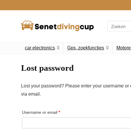
Search
for:
car electronics
Gps, zoekfuncties
Motore
Lost password
Lost your password? Please enter your username or e
via email.
Required
Username or email
*