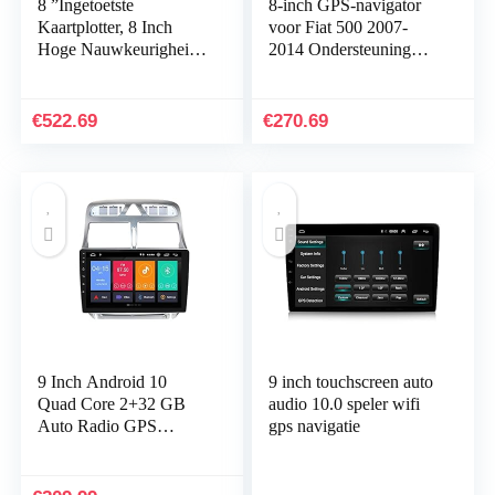
8 ”Ingetoetste
8-inch GPS-navigator
Kaartplotter, 8 Inch
voor Fiat 500 2007-
Hoge Nauwkeurigheid
2014 Ondersteuning
Fishfinder Kaartplotter
Carplay Bluetooth
GPS BDS Waterdichte
1080P USB WiFi 4G
Ingetoetste Assist…
Mirror Link AM FM
€
522.69
€
270.69
DSP…
9 Inch Android 10
9 inch touchscreen auto
Quad Core 2+32 GB
audio 10.0 speler wifi
Auto Radio GPS
gps navigatie
Navigator Compatibel
met Peugeot 307
307CC 307SW 2006-