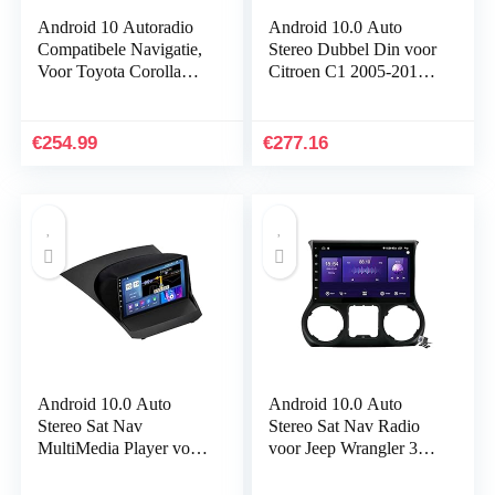
Android 10 Autoradio
Android 10.0 Auto
Compatibele Navigatie,
Stereo Dubbel Din voor
Voor Toyota Corolla
Citroen C1 2005-2014
2013-201, Bluetooth
GPS Navigatie 9 Inch
Dvd-speler 10 Inch HD
Head Unit Touchscreen
Touchscreen…
MP5 Multimedia…
€
254.99
€
277.16
Android 10.0 Auto
Android 10.0 Auto
Stereo Sat Nav
Stereo Sat Nav Radio
MultiMedia Player voor
voor Jeep Wrangler 3
Ford Fiesta 2008-2019
JK 2010-2018 GPS
GPS-navigatie 2 Din
Navigatie 2 Din 10.1