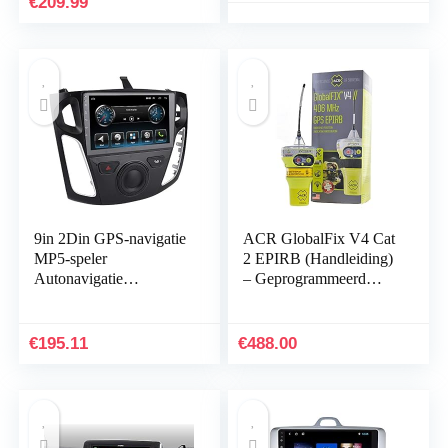
€
209.99
2013…
9in 2Din GPS-navigatie
ACR GlobalFix V4 Cat
MP5-speler
2 EPIRB (Handleiding)
Autonavigatie
– Geprogrammeerd
Bluetooth-muziekspeler
voor de Rest van de
Voor Android 9.1 met
Wereld
Canbus Protocol
€
195.11
€
488.00
Geschikt…