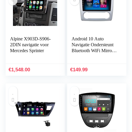
Alpine X903D-S906-
Android 10 Auto
2DIN navigatie voor
Navigatie Ondersteunt
Mercedes Sprinter
Bluetooth WiFi Mirror
Link Fit voor Ford
Focus Exi AT 2004
2005 2006 2007
€
1,548.00
€
149.99
2008…