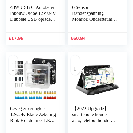
48W USB C Autolader
6 Sensor
Inbouw,Qidoe 12V/24V
Bandenspanning
Dubbele USB-oplader
Monitor, Ondersteuning
PD3.0 en QC3.0 met
Micro-USB Opladen
LED Digitale Voltmeter
Draadloze Transmissie
en Schakelaar…
Ontwerp
€
17.98
€
60.94
Bandenspanning
Monitor…
6-weg zekeringkast
【2022 Upgrade】
12v/24v Blade Zekering
smartphone houder
Blok Houder met LED
auto, telefoonhouder
Indicator, Ancable 6
auto, Mobiele
Circuits Zekeringkast
telefoonhouder voor