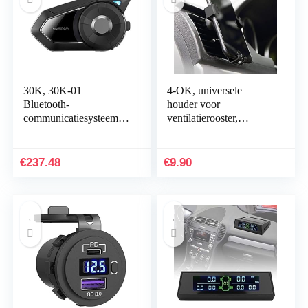
30K, 30K-01
4-OK, universele
Bluetooth-
houder voor
communicatiesysteem
ventilatierooster,
voor motorfietsen en
automatische
scooters met Mesh
zwaartekrachtinstelling,
intercom
voor iPhone, Huawei,
€
237.48
€
9.90
Xiaomi…