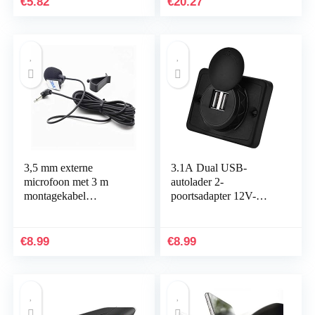
€
5.82
€
20.27
3,5 mm externe
3.1A Dual USB-
microfoon met 3 m
autolader 2-
montagekabel
poortsadapter 12V-
microfoon voor auto en
stopcontact
voertuig hoofd unit met
Oplaadpaneelmontage
Bluetooth
€
8.99
€
8.99
ingeschakeld…