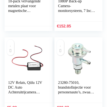
10-pack vervangende
1080P Back-up
metalen plaat voor
Camera-
magnetische
monitorsysteem, 7 Inch
telefoonhouder,
Twee Gesplitst Scherm
AMIGIK ultradunne
met Video AHD HD-
mentale stickers met lijm
camerakit, IP69
€
152.85
voor…
Waterdichte…
12V Relais, Qiilu 12V
23280-75010,
DC Auto
brandstofinjectie voor
Achteruitrijcamera
personenauto’s, zwaar
Relais Relais
uitgevoerde
Condensator Filter
brandstofdrukregelaar
Gelijkrichter