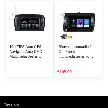
10.1 ”IPS Auto GPS
Bluetooth autoradio 2
Navigatie Auto DVD
Din 7 inch
Multimedia Speler
multimediaspeler voor
Stereo Auto
auto Android 8.1 auto
Ondersteuning Carplay
stereo navigatie radio
DVR BT
voor WiFi GPS voor…
€
105.00
Over ons