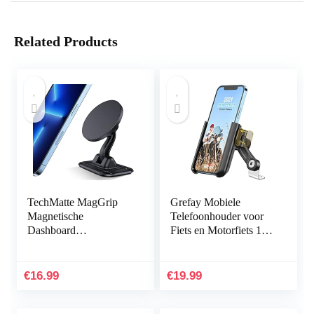
Related Products
TechMatte MagGrip
Grefay Mobiele
Magnetische
Telefoonhouder voor
Dashboard
Fiets en Motorfiets 1-
Autohouder, 360°
Seconde Snelsluiting
Verstelbare Dashboard
Anti-shake Bevestiging
Telefoonhouder
voor 4.0-7.0 inch…
€
16.99
€
19.99
Ontworpen voor
iPhone 13…