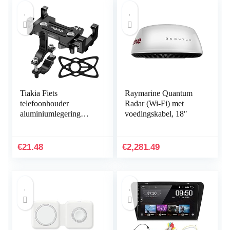
Tiakia Fiets
Raymarine Quantum
telefoonhouder
Radar (Wi-Fi) met
aluminiumlegering
voedingskabel, 18″
motorfiets scooter fiets
universele mobiele
telefoonhouder
€
21.48
€
2,281.49
snelspanner…