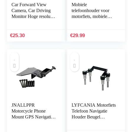
Car Forward View
Mobiele
Camera, Car Driving
telefoonhouder voor
Monitor Hoge resolutie
motorfiets, mobiele
150 graden horizontale
telefoon houder
hoek met
geschikt voor
installatieharnas voor
smartphone 3,5 inch –
€
25.30
€
29.99
auto
6,5 inch voor…
JNALLPPR
LYFCANIA Motorfiets
Motorcycle Phone
Telefoon Navigatie
Mount GPS Navigation
Houder Beugel
Phone Bracket
Schokbestendige Stand
Windshield Holder
voor BMW F850GS