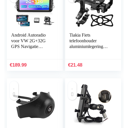
Android Autoradio
Tiakia Fiets
voor VW 2G+32G
telefoonhouder
GPS Navigatie
aluminiumlegering
CAMECHO 8
motorfiets scooter fiets
”Capacitieve
universele mobiele
Touchscreen Bluetooth
telefoonhouder
€
189.99
€
21.48
Auto Stereo Speler
snelspanner…
WIFI FM…