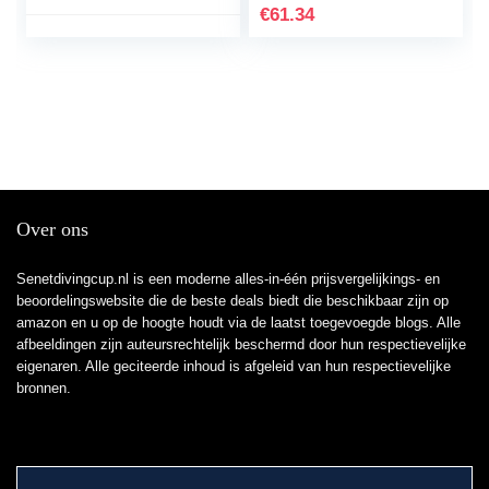
with Charging Case for
F800GS F700GS
€
61.34
BMW F850GS
F800GS ADV…
F750GS 2018-2020
hnjxn (Color : Black)
Over ons
Senetdivingcup.nl is een moderne alles-in-één prijsvergelijkings- en
beoordelingswebsite die de beste deals biedt die beschikbaar zijn op
amazon en u op de hoogte houdt via de laatst toegevoegde blogs. Alle
afbeeldingen zijn auteursrechtelijk beschermd door hun respectievelijke
eigenaren. Alle geciteerde inhoud is afgeleid van hun respectievelijke
bronnen.