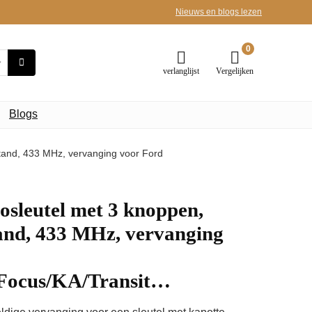
Nieuws en blogs lezen
0
verlanglijst
Vergelijken
Blogs
tand, 433 MHz, vervanging voor Ford
sleutel met 3 knoppen,
tand, 433 MHz, vervanging
/Focus/KA/Transit…