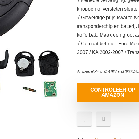
√ Perfecte vervanging: gewe
knoppen of versleten sleutel
√ Geweldige prijs-kwaliteit
transponderchip en batterij.
kofferbak. Maak een groot aa
√ Compatibel met: Ford Mon
2007 / KA 2002-2007 / Tran
Amazon.nl Price:
€
14.96
(as of 08/04/2
CONTROLEER OP
AMAZON