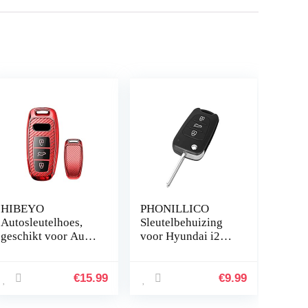
HIBEYO
PHONILLICO
Autosleutelhoes,
Sleutelbehuizing
geschikt voor Audi,
voor Hyundai i20
sleutelhoes, cover
ix20 i30 ix35
voor Audi 2019,
Elantra Veloster
2020, 2021, A6,
KIA Ceed Picanto
€
15.99
€
9.99
A6L, A7, E-Tron
Rio Soul Sportage
A8, Q8…
Venga – 3…