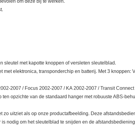
anbevolen om deze bij te werken.
t.
 sleutel met kapotte knoppen of versleten sleutelblad.
 met elektronica, transponderchip en batterij. Met 3 knoppen: 
2002-2007 / Focus 2002-2007 / KA 2002-2007 / Transit Connect
 ten opzichte van de standaard hanger met robuuste ABS-behui
er net zo uitziet als op onze productafbeelding. Deze afstands
 is nodig om het sleutelblad te snijden en de afstandsbediening