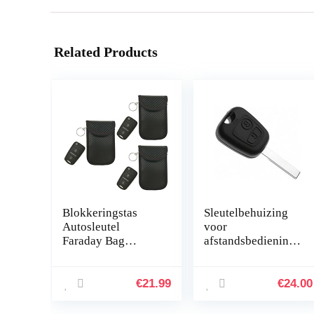
Related Products
Blokkeringstas
Sleutelbehuizing
Autosleutel
voor
Faraday Bag
afstandsbediening
Shielding Cage
107 en 307, 10
Pouch Wallet Case
stuks
3 Stks PU- Leer
€
21.99
€
24.00
Voor Mobiele
Telefoon…