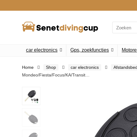
Search
for:
car electronics
Gps, zoekfuncties
Motore
Home
Shop
car electronics
Afstandsbed
Mondeo/Fiesta/Focus/KA/Transit…