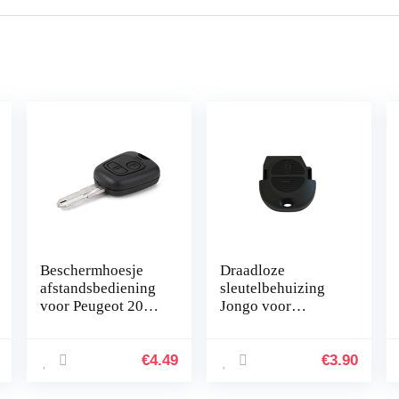
Beschermhoesje
Draadloze
afstandsbediening
sleutelbehuizing
voor Peugeot 206
Jongo voor
merk autocover
afstandsbediening
Almera Primera
Micra 2 toetsen
€
4.49
€
3.90