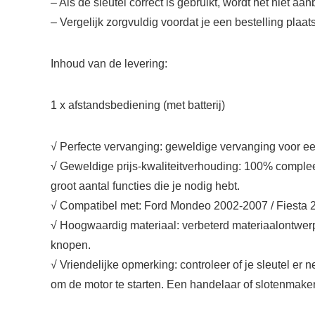
– Als de sleutel correct is gebruikt, wordt het niet a
– Vergelijk zorgvuldig voordat je een bestelling plaats
Inhoud van de levering:
1 x afstandsbediening (met batterij)
√ Perfecte vervanging: geweldige vervanging voor een
√ Geweldige prijs-kwaliteitverhouding: 100% compleet
groot aantal functies die je nodig hebt.
√ Compatibel met: Ford Mondeo 2002-2007 / Fiesta 
√ Hoogwaardig materiaal: verbeterd materiaalontwerp
knopen.
√ Vriendelijke opmerking: controleer of je sleutel 
om de motor te starten. Een handelaar of slotenmaker