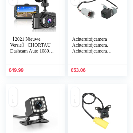
【2021 Nieuwe
Achteruitrijcamera
Versie】 CHORTAU
Achteruitrijcamera,
Dashcam Auto 1080P 3
Achteruitrijcamera
Inch 170° Groothoek
957603Z000
Autocamera, Dashboard
Parkeerhulphulp IP68
Camera met
Waterdichte Vervanging
€
49.99
€
53.06
Parkeermodus…
voor…