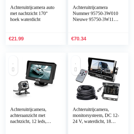
Achteruitrijcamera auto
Achteruitrijcamera
met nachtzicht 170°
Nummer 95750-3W010
hoek waterdicht
Nieuwe 95750-3W110,
High Definition Backup
Camera voor K-ia
Sportage 2011-2014
€
21.99
€
70.34
Achteruitrijcamera,
Achteruitrijcamera,
achteraanzicht met
monitorsysteem, DC 12-
nachtzicht, 12 leds,
24 V, waterdicht, 18
hoek van 170 graden,
leds, nachtzicht,
waterdicht,
achteruitrijden, 15 M, 4-