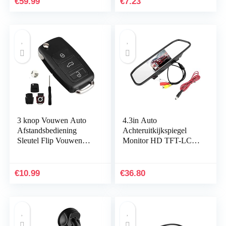
€
59.99
€
7.23
Ignis SX4…
3 knop Vouwen Auto
4.3in Auto
Afstandsbediening
Achteruitkijkspiegel
Sleutel Flip Vouwen
Monitor HD TFT-LCD-
Sleutel Shell Case Voor
scherm 2 Kanalen
Volkswagen Vw Jetta
Video Inpu Auto
Golf Passat Kever…
Monitor
€
10.99
€
36.80
Opnamesysteem