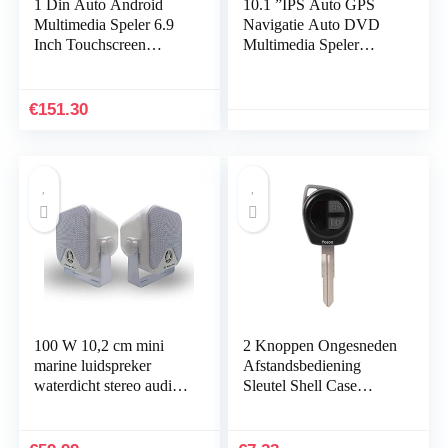
1 Din Auto Android
10.1 ”IPS Auto GPS
Multimedia Speler 6.9
Navigatie Auto DVD
Inch Touchscreen
Multimedia Speler
Bluetooth Autoradio
Stereo Auto
Stereo Video GPS WiFi
Ondersteuning Carplay
Universele 1din Auto…
DVR BT
€
151.30
100 W 10,2 cm mini
2 Knoppen Ongesneden
marine luidspreker
Afstandsbediening
waterdicht stereo audio
Sleutel Shell Case
luidsprekersysteem voor
Vervanging Fob
ATV UTV motorfiets
Competible voor
luidspreker…
SUZUKI Vitara Swift