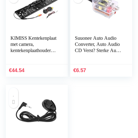
KIMISS Kentekenplaat
Suuonee Auto Audio
met camera,
Converter, Auto Audio
kentekenplaathouder
CD Verst? Sterke Audio
met 140° Full HD
Subwoofer Filter Hoge
achteruitrijcamera, IP67
naar Lage Frequentie
waterdicht, met
Converter…
€
44.54
€
6.57
infrarood…