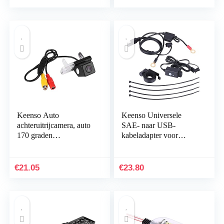
communicatiesystemen
voor…
Keenso Auto
Keenso Universele
achteruitrijcamera, auto
SAE- naar USB-
170 graden
kabeladapter voor
achteruitrijcamera
motorfiets, 12 V – 24 V,
waterdicht nachtzicht
2,1 A, waterdicht,
waterdicht
dubbele aansluiting…
€
21.05
€
23.80
achteruitrijcamera…