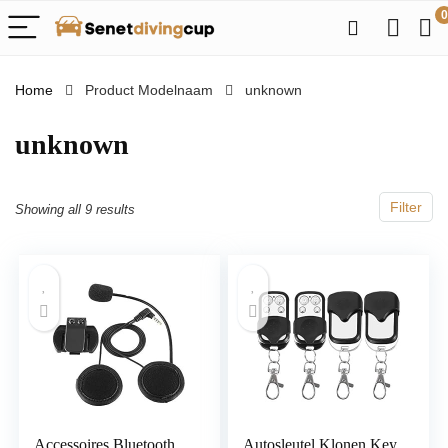
0
Home
Product Modelnaam
‎unknown
‎unknown
Filter
Showing all 9 results
Accessoires Bluetooth
Autosleutel Klonen Key