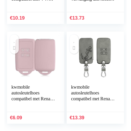
Skoda Seat 3-knops
afstandsbediening
autosleutel – TPU
poortopener Nice
beschermhoes –
433,92 MHz
€
10.19
€
13.73
Brushed Hart – wit…
kwmobile
kwmobile
autosleutelhoes
autosleutelhoes
compatibel met Renault
compatibel met Renault
4-knops Smartkey
4-knops Smartkey
autosleutel (alleen
autosleutel (alleen
Keyless Go) –
Keyless Go) –
€
6.09
€
13.39
Siliconenhoes in mat…
beschermhoes van…