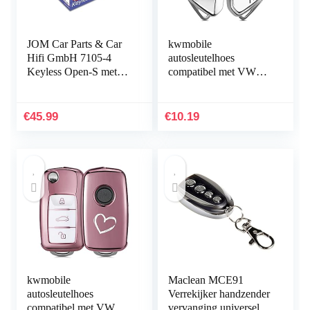
JOM Car Parts & Car
kwmobile
Hifi GmbH 7105-4
autosleutelhoes
Keyless Open-S met
compatibel met VW
minizender,
Golf 8 3-knops
afstandsbediening voor
autosleutel – TPU
centrale
beschermhoes –
€
45.99
€
10.19
vergrendeling…
Rallystrepen – zwart…
kwmobile
Maclean MCE91
autosleutelhoes
Verrekijker handzender
compatibel met VW
vervanging universele