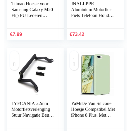
Ttimao Hoesje voor
JNALLPPR
Samsung Galaxy M20
Aluminium Motorfiets
Flip PU Lederen
Fiets Telefoon Houder
Portemonnee Etui
Handvat Navigatie
Hoezen+1*Screen
Vaste beugel for 22 mm
Protector met
stuurmachines hnjxn
€
7.99
€
73.42
Magnetische Houder…
(Color…
LYFCANIA 22mm
YaMiDe Van Silicone
Motorfietsverlenging
Hoesje Compatibel Met
Stuur Navigatie Beugel
iPhone 8 Plus, Met
GPS-telefoonhouder
[Scherm Beschermer],
for Honda 125 250 300
Anti-vingerafdruk