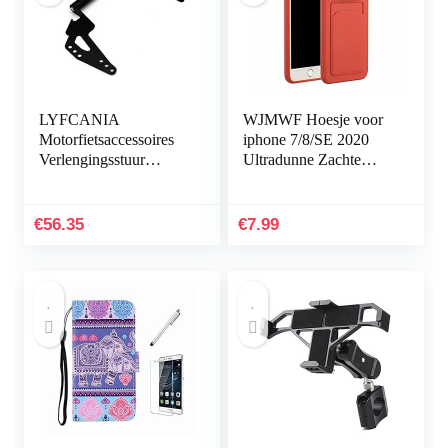
LYFCANIA
WJMWF Hoesje voor
Motorfietsaccessoires
iphone 7/8/SE 2020
Verlengingsstuur
Ultradunne Zachte
Navigatie Beugel GPS-
Siliconen Gel TPU met
telefoonhouder for
Kaartsleuf [Screen
SUZUKI V-strom
Protector…
€
56.35
€
7.99
DL650 DL650XT…