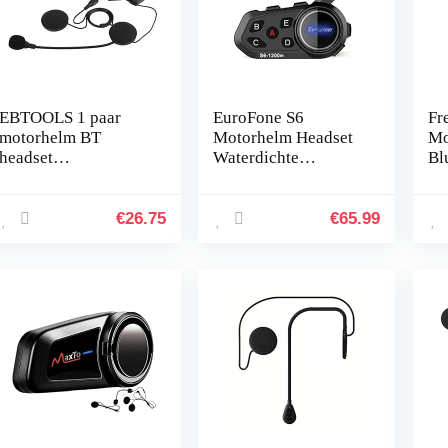
EBTOOLS 1 paar
EuroFone S6
Fr
motorhelm BT
Motorhelm Headset
Mo
headset
Waterdichte
Bl
hoofdtelefoon
Motorhelm Intercom
TC
luidspreker
Communication
Bl
ondersteuning
System 1200 m
80
€
26.75
€
65.99
handsfree helm
Bluetooth Headset
Fu
communicatiesystem
met GPS, MP3…
et
en voor…