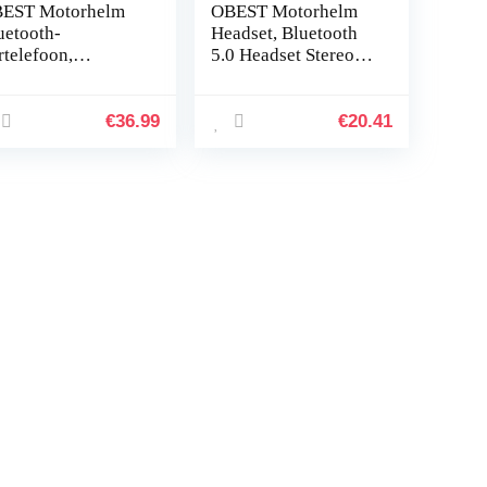
EST Motorhelm
OBEST Motorhelm
uetooth-
Headset, Bluetooth
rtelefoon,
5.0 Headset Stereo
ofdicht en
Helm Hoofdtelefoon,
nwering,
Draadloze Helm
aadloze
Koptelefoon met
€
36.99
€
20.41
rtelefoon, met
Handsfree Mic…
nge levensduur van
e…