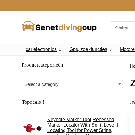
Search
for:
car electronics
Gps, zoekfuncties
Motore
Productcategorieën
H
‎
Select a category
Topdeals!!
Sh
Keyhole Marker Tool,Recessed
Marker Locator With Spirit Level |
Locating Tool for Power Strips,