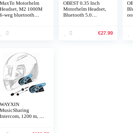
MaxTo Motorhelm
OBEST 0.35 Inch
OB
Headset, M2 1000M
Motorhelm Headset,
Bl
6-weg bluetooth
Bluetooth 5.0
oo
intercom, Motorhelm
Intercom Headset,
st
Communicatie
Ultradunne En
zo
Systeem kit, 2-6
Comfortabele
dr
€
27.99
Riders Koppelen,
Ruisonderdrukking
oo
BT5…
…
la
d
WAYXIN
MusicSharing
Intercom, 1200 m, 2-
weg helm, intercom,
motorhelm,