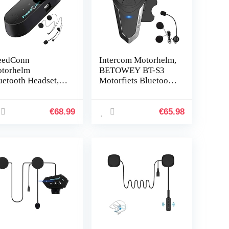
eedConn
Intercom Motorhelm,
torhelm
BETOWEY BT-S3
uetooth Headset,
Motorfiets Bluetooth
OM VB Helm
Communicatiesystee
uetooth 2-Way
m Headset met FM-
0M Intercom voor
radio voor
€
68.99
€
65.98
ll Face en Flip-up
Motorfiets/ATV…
c…