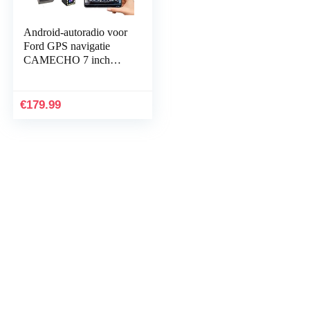
Android-autoradio voor
Ford GPS navigatie
CAMECHO 7 inch
capacitief touchscreen
Autoradio-speler WIFI
Bluetooth FM Dual…
€
179.99