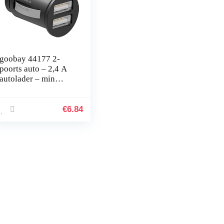
goobay 44177 2-
poorts auto – 2,4 A
autolader – min
sigarettenaansteker
dual USB-lader –
geschikt voor auto’s
€
6.84
en…