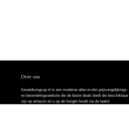
Over ons
Senetdivingcup.nl is een moderne alles-in-één prijsvergelijkings-
en beoordelingswebsite die de beste deals biedt die beschikbaar
zijn op amazon en u op de hoogte houdt via de laatst
toegevoegde blogs. Alle afbeeldingen zijn auteursrechtelijk
beschermd door hun respectievelijke eigenaren. Alle geciteerde
inhoud is afgeleid van hun respectievelijke bronnen.