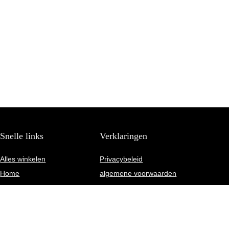
Snelle links
Verklaringen
Alles winkelen
Privacybeleid
Home
algemene voorwaarden
Blogs
Gelieerde openbaarmaking
Onze webshops
Adverteren