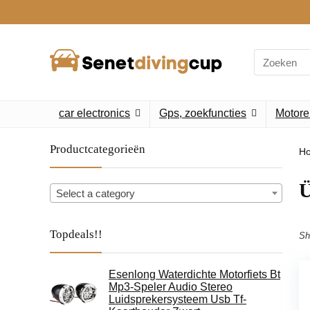
Search
for:
car electronics
Gps, zoekfuncties
Motore
Productcategorieën
H
‎
Select a category
Topdeals!!
Sh
Esenlong Waterdichte Motorfiets Bt
Mp3-Speler Audio Stereo
Luidsprekersysteem Usb Tf-