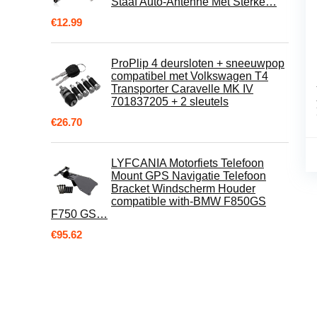
Staaf Auto-Antenne Met Sterke…
€
12.99
ProPlip 4 deursloten + sneeuwpop
compatibel met Volkswagen T4
Transporter Caravelle MK IV
701837205 + 2 sleutels
€
26.70
LYFCANIA Motorfiets Telefoon
Mount GPS Navigatie Telefoon
Bracket Windscherm Houder
compatible with-BMW F850GS
F750 GS…
€
95.62