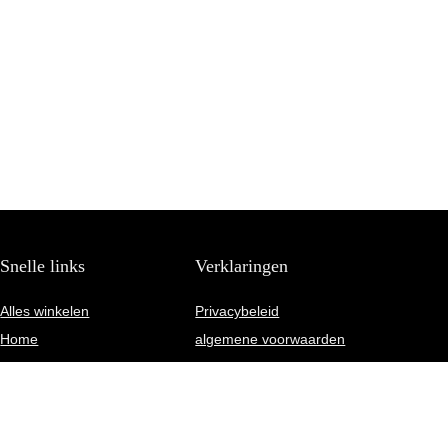
Snelle links
Verklaringen
Alles winkelen
Privacybeleid
Home
algemene voorwaarden
Blogs
Gelieerde openbaarmaking
Onze webshops
Adverteren