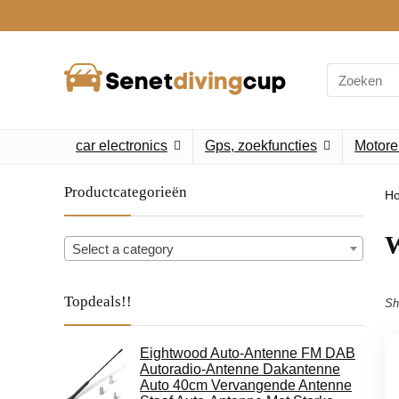
Search
for:
car electronics
Gps, zoekfuncties
Motore
Productcategorieën
H
‎
Select a category
Topdeals!!
Sh
Eightwood Auto-Antenne FM DAB
Autoradio-Antenne Dakantenne
Auto 40cm Vervangende Antenne