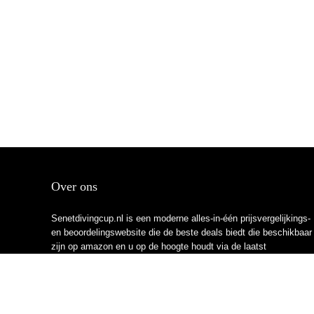
Over ons
Senetdivingcup.nl is een moderne alles-in-één prijsvergelijkings-
en beoordelingswebsite die de beste deals biedt die beschikbaar
zijn op amazon en u op de hoogte houdt via de laatst
toegevoegde blogs. Alle afbeeldingen zijn auteursrechtelijk
beschermd door hun respectievelijke eigenaren. Alle geciteerde
inhoud is afgeleid van hun respectievelijke bronnen.