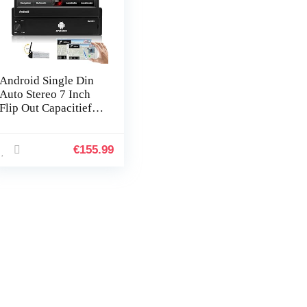
Android Single Din
Auto Stereo 7 Inch
Flip Out Capacitief
Touchscreen Radio
Ondersteuning
Bluetooth FM Radio
€
155.99
WiFi GPS…