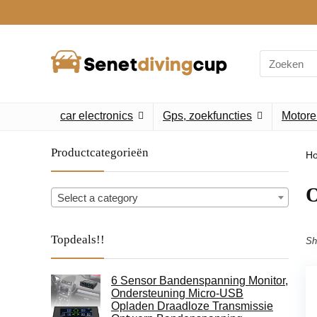
Search
for:
car electronics
Gps, zoekfuncties
Motore
Productcategorieën
H
‎
Select a category
Topdeals!!
Sh
6 Sensor Bandenspanning Monitor,
Ondersteuning Micro-USB
Opladen Draadloze Transmissie