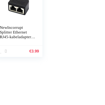
NewIncorrupt
Splitter Ethernet
RJ45-kabeladapter 1
mannelijk naar 2/3
vrouwelijk poort
LAN-
€
3.99
netwerkconnector
Draad…