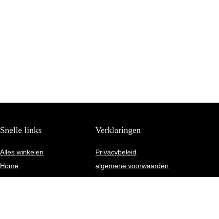
Snelle links
Verklaringen
Alles winkelen
Privacybeleid
Home
algemene voorwaarden
Blogs
Gelieerde openbaarmaking
Onze webshops
Adverteren