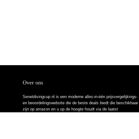
Over ons
Senetdivingcup.nl is een moderne alles-in-één prijsvergelijkings-
en beoordelingswebsite die de beste deals biedt die beschikbaar
zijn op amazon en u op de hoogte houdt via de laatst
toegevoegde blogs. Alle afbeeldingen zijn auteursrechtelijk
beschermd door hun respectievelijke eigenaren. Alle geciteerde
inhoud is afgeleid van hun respectievelijke bronnen.