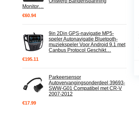
Ontwerp Bandenspanning
Monitor…
€
60.94
9in 2Din GPS-navigatie MP5-
speler Autonavigatie Bluetooth-
muziekspeler Voor Android 9.1 met
Canbus Protocol Geschikt…
€
195.11
Parkeersensor
Autovervangingsonderdeel 39693-
SWW-G01 Compatibel met CR-V
2007-2012
€
17.99