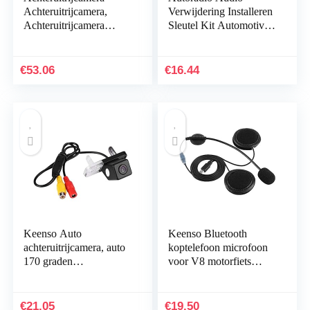
Achteruitrijcamera,
Verwijdering Installeren
Achteruitrijcamera
Sleutel Kit Automotive
957603Z000
Audio Stereo Dash CD-
Parkeerhulphulp IP68
speler Radio
Waterdichte Vervanging
Verwijdering Sleutels…
€
53.06
€
16.44
voor…
Keenso Auto
Keenso Bluetooth
achteruitrijcamera, auto
koptelefoon microfoon
170 graden
voor V8 motorfiets
achteruitrijcamera
intercominstallatie
waterdicht nachtzicht
accessoires
waterdicht
Elektronische
€
21.05
€
19.50