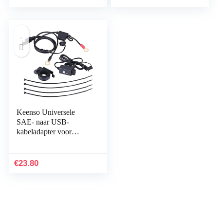
achteruitrijcamera…
Accessoires
Keenso Universele
SAE- naar USB-
kabeladapter voor
motorfiets, 12 V – 24 V,
2,1 A, waterdicht,
dubbele aansluiting…
€
23.80