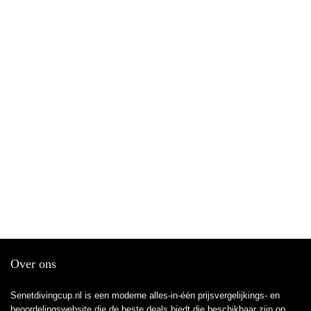
Over ons
Senetdivingcup.nl is een moderne alles-in-één prijsvergelijkings- en
beoordelingswebsite die de beste deals biedt die beschikbaar zijn op