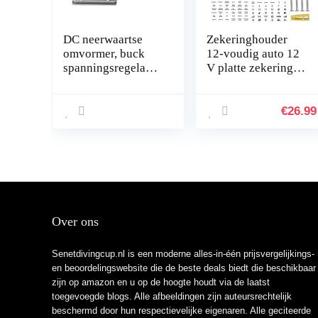
DC neerwaartse
Zekeringhouder
omvormer, buck
12-voudig auto 12
spanningsregelaar
V platte zekeringen
module 24 V tot 12
ATO/ATC 12-
V 8 A 96 W DC
voudig verlicht
spanningsreductor
plastic hoes M5
€
26.99
met aluminium…
schroef met 5-
25A…
Over ons
Senetdivingcup.nl is een moderne alles-in-één prijsvergelijkings-
en beoordelingswebsite die de beste deals biedt die beschikbaar
zijn op amazon en u op de hoogte houdt via de laatst
toegevoegde blogs. Alle afbeeldingen zijn auteursrechtelijk
beschermd door hun respectievelijke eigenaren. Alle geciteerde