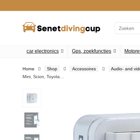
Search
for:
car electronics
Gps, zoekfuncties
Motore
Home
Shop
Accessoires
Audio- and vi
Mini, Scion, Toyota…