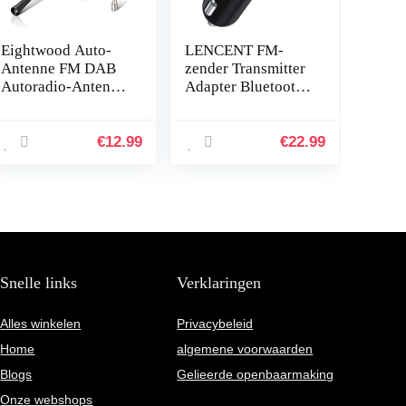
Eightwood Auto-
LENCENT FM-
Antenne FM DAB
zender Transmitter
Autoradio-Antenne
Adapter Bluetooth
Dakantenne Auto
V5.0 Autoradio
40cm Vervangende
Diepe
Antenne Staaf
Basmuziekadapter
€
12.99
€
22.99
Auto-Antenne Met
Handsfree
Sterke…
Autolader met
dubbele…
Snelle links
Verklaringen
Alles winkelen
Privacybeleid
Home
algemene voorwaarden
Blogs
Gelieerde openbaarmaking
Onze webshops