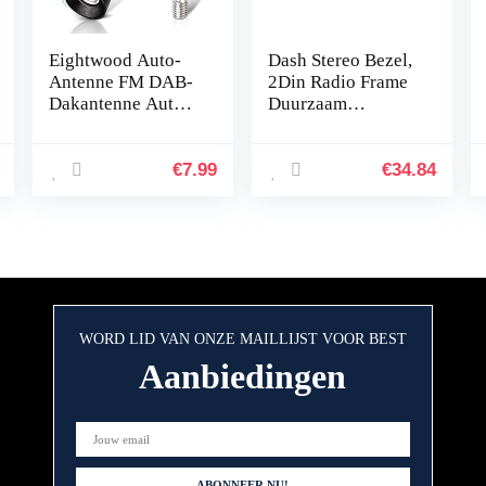
Eightwood Auto-
Dash Stereo Bezel,
Antenne FM DAB-
2Din Radio Frame
Dakantenne Auto
Duurzaam
6,5 cm Mini-
Eenvoudige
Autoradio-Antenne
Installatie
Kort Met Sterke
Vervanging voor
€
7.99
€
34.84
FM/AM/DAB-
MX-5 Miata 2005-
Ontvangstfunctie
2015 voor Auto
WORD LID VAN ONZE MAILLIJST VOOR BEST
Aanbiedingen