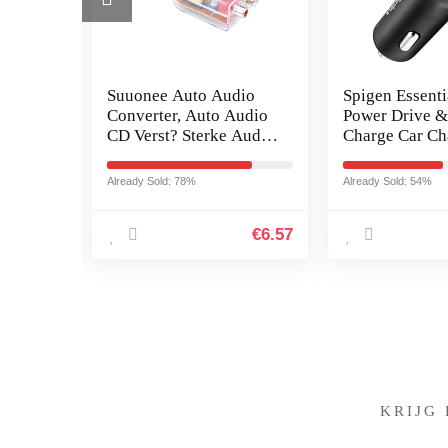
Suuonee Auto Audio
Spigen Essential USB-
Converter, Auto Audio
Power Drive & Quick
CD Verst? Sterke Audio
Charge Car Charger –
Subwoofer Filter Hoge
Zwart
naar Lage Frequentie
Already Sold: 78%
Already Sold: 54%
Converter…
€
6.57
€
21
KRIJG