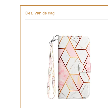
Deal van de dag
TUUN
G40/G
Vrou
Glit
€
6.9
Alread
Schiet