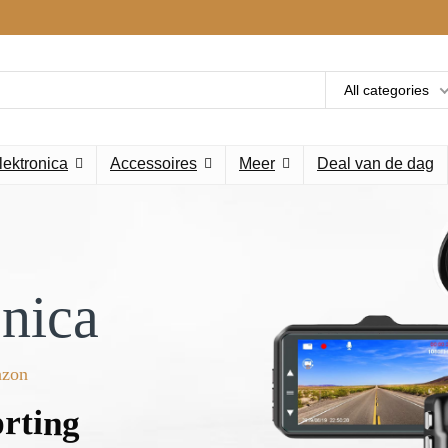
All categories
lektronica
Accessoires
Meer
Deal van de dag
onica
azon
rting