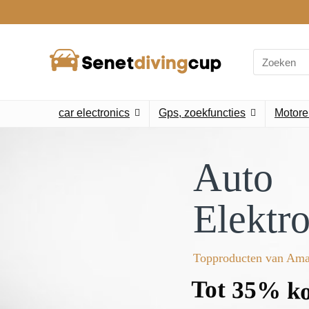
car electronics
Gps, zoekfuncties
Motore
Auto
Elektr
Topproducten van Am
Tot 35% ko