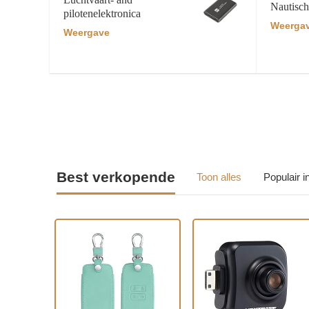
Nautisch
pilotenelektronica
Weerga
Weergave
Best verkopende
Toon alles
Populair 