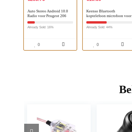
Auto Stereo Android 10.0
Keenso Bluetooth
Radio voor Peugeot 206
koptelefoon microfoon voor
2000-2016 GPS Navigatie 9
V8 motorfiets
Inch Head Unit Touchscreen
intercominstallatie
Already Sold: 16%
Already Sold: 44%
MP5 Multimedia…
accessoires Elektronische
Accessoires
0
0
Be