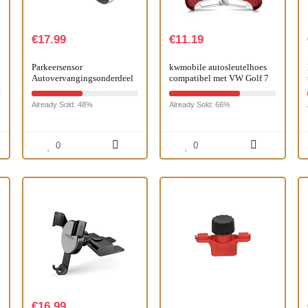
€
17.99
€
11.19
Parkeersensor
kwmobile autosleutelhoes
Autovervangingsonderdeel
compatibel met VW Golf 7
39693-SWW-G01
MK7 3-knops autosleutel –
Compatibel met CR-V
TPU beschermhoes –
Already Sold: 48%
Already Sold: 66%
2007-2012
Carbon – rood
0
0
€
16.99