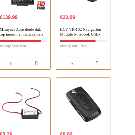
€
139.99
€
20.09
Misayaee Auto derde dak
HGY VK-162 Navigation
top mount remlicht camera
Module Notebook USB-
(E9) remlicht
interface GPS-ontvanger for
achteruitrijcamera voor
Google Earth DC3.3-5V
Already Sold: 88%
Already Sold: 76%
Jumper III Ducato X250
Boxer III…
0
0
€
8.29
€
8.60