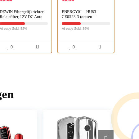
DEWIN Filtergelijkrichter –
ENERGY01 – HU83 –
Relaisfilter, 12V DC Auto
CE0523-3 toetsen –
Achteruitkijkcamera Power
sleutelbehuizing voor
Relais Condensator Filter
Citroen C2 C3 C4 C5 C6 C8
Already Sold: 52%
Already Sold: 39%
Gelijkrichter
– sleutel met groef – batterij
op…
0
0
gen