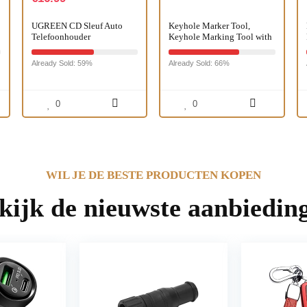
UGREEN CD Sleuf Auto
Keyhole Marker Tool,
Telefoonhouder
Keyhole Marking Tool with
Zwaartekracht Auto Houder
Spirit Level, Locating Tool
Compatibel met iPhone 14
for Power Strips, Floating
Already Sold: 59%
Already Sold: 66%
13 Pro Max 12 11 Galaxy
Shelves, Parts Cabinets
S22+ S21…
Adawd
0
0
WIL JE DE BESTE PRODUCTEN KOPEN
kijk de nieuwste aanbiedin