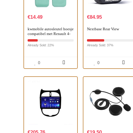
€
14.49
€
84.95
kwmobile autosleutel hoesje
Nextbase Rear View
compatibel met Renault 4-
knops Smartkey autosleutel
(alleen Keyless Go) –
Already Sold: 22%
Already Sold: 37%
Autosleutel…
0
0
€
205.76
€
19.50