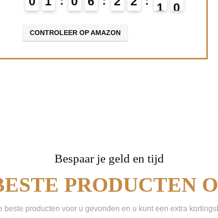
1
0
6
2
2
0
8
9
TROLEER OP AMAZON
Bespaar je geld en tijd
BESTE PRODUCTEN ON
beste producten voor u gevonden en u kunt een extra korting