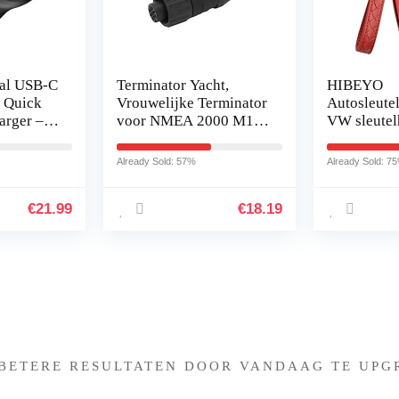
C
Terminator Yacht,
HIBEYO
Vrouwelijke Terminator
Autosleutelhoes pas
voor NMEA 2000 M12
VW sleutelhoes
Draad 5 Pin IP67
klapsleutel cover 
Waterdicht Universeel
voor Golf Polo San
Already Sold: 57%
Already Sold: 75%
voor Lowrance…
Jetta Skoda Superb
Fabia Seat…
.99
€
18.19
Iets interessants gevonden 
 BETERE RESULTATEN DOOR VANDAAG TE UPG