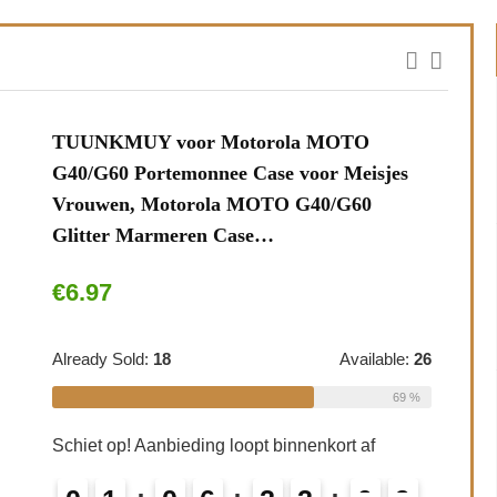
KMUY voor Motorola MOTO
60 Portemonnee Case voor Meisjes
wen, Motorola MOTO G40/G60
ter Marmeren Case…
7
y Sold:
18
Available:
26
69 %
 op! Aanbieding loopt binnenkort af