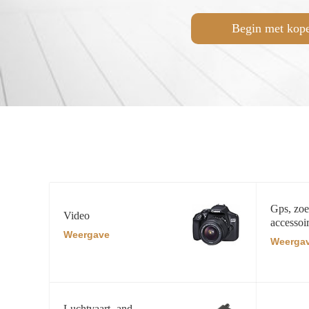
Begin met kop
Gps, zoe
Video
accessoi
Weergave
Weerga
Luchtvaart- and