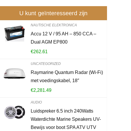
U kunt geïnteresseerd zijn
NAUTISCHE ELEKTRONICA
Accu 12 V / 95 AH – 850 CCA –
Avolare auto telefoonho
Dual AGM EP800
telefoonhouder auto 360°
€
262.61
in autobevestiging Com
UNCATEGORIZED
€
11.99
Raymarine Quantum Radar (Wi-Fi)
met voedingskabel, 18″
Already Sold:
21
€
2,281.49
AUDIO
Schiet op! Aanbieding loopt
Luidspreker 6.5 inch 240Watts
Waterdichte Marine Speakers UV-
0
2
0
6
Bewijs voor boot SPA ATV UTV