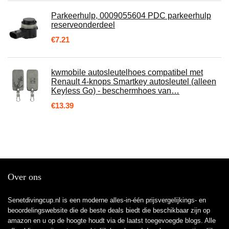
Parkeerhulp, 0009055604 PDC parkeerhulp
reserveonderdeel
€
7.21
kwmobile autosleutelhoes compatibel met
Renault 4-knops Smartkey autosleutel (alleen
Keyless Go) - beschermhoes van…
€
13.39
Over ons
Senetdivingcup.nl is een moderne alles-in-één prijsvergelijkings- en
beoordelingswebsite die de beste deals biedt die beschikbaar zijn op
amazon en u op de hoogte houdt via de laatst toegevoegde blogs. Alle