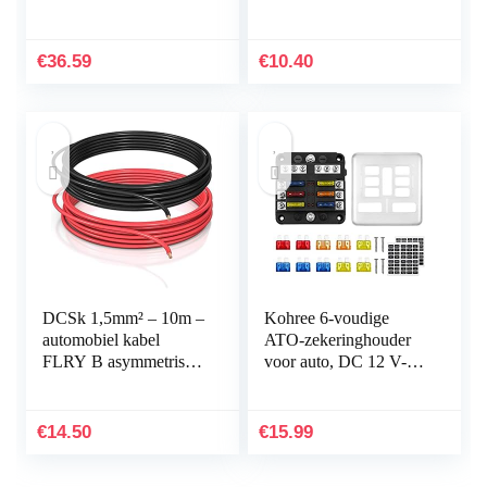
Car Walkie Talkie
autosleutel, siliconen
cover (zwart geel)
€
36.59
€
10.40
DCSk 1,5mm² – 10m –
Kohree 6-voudige
automobiel kabel
ATO-zekeringhouder
FLRY B asymmetrisch
voor auto, DC 12 V-32
– 1,50 mm² –
V 100 A zekeringblok
automobiel kabel streng
+ 10 platte zekeringen
– set kleur
met led-display…
€
14.50
€
15.99
rood/zwart…