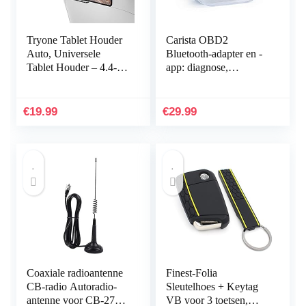
Tryone Tablet Houder
Carista OBD2
Auto, Universele
Bluetooth-adapter en -
Tablet Houder – 4.4-11
app: diagnose,
inch, Intrekbare Auto
aanpassing en
Hoofdsteun Houder
onderhoud van je Audi,
voor iPad iPhone…
BMW, Lexus, Mini,
€
19.99
€
29.99
Scion, Toyota…
Coaxiale radioantenne
Finest-Folia
CB-radio Autoradio-
Sleutelhoes + Keytag
antenne voor CB-27
VB voor 3 toetsen,