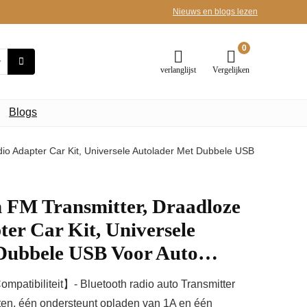
Nieuws en blogs lezen
0
verlanglijst
Vergelijken
Blogs
io Adapter Car Kit, Universele Autolader Met Dubbele USB
 FM Transmitter, Draadloze
er Car Kit, Universele
 Dubbele USB Voor Auto…
patibiliteit】- Bluetooth radio auto Transmitter
en, één ondersteunt opladen van 1A en één