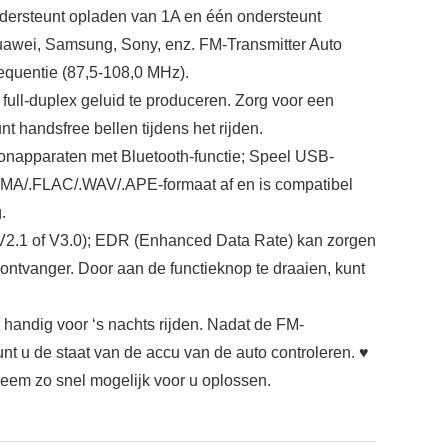
dersteunt opladen van 1A en één ondersteunt
uawei, Samsung, Sony, enz. FM-Transmitter Auto
equentie (87,5-108,0 MHz).
ll-duplex geluid te produceren. Zorg voor een
 handsfree bellen tijdens het rijden.
onapparaten met Bluetooth-functie; Speel USB-
.WMA/.FLAC/.WAV/.APE-formaat af en is compatibel
.
 V2.1 of V3.0); EDR (Enhanced Data Rate) kan zorgen
ontvanger. Door aan de functieknop te draaien, kunt
handig voor ‘s nachts rijden. Nadat de FM-
t u de staat van de accu van de auto controleren. ♥
leem zo snel mogelijk voor u oplossen.