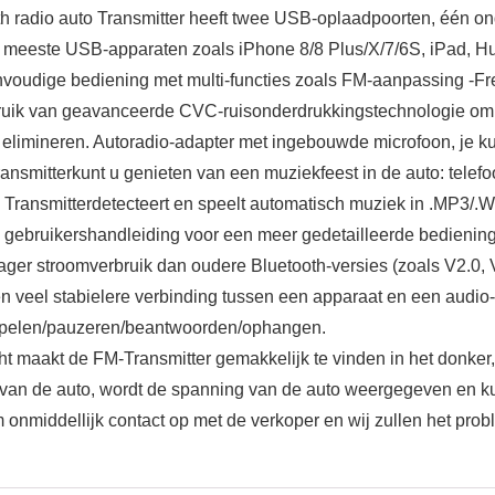
 radio auto Transmitter heeft twee USB-oplaadpoorten, één on
e meeste USB-apparaten zoals iPhone 8/8 Plus/X/7/6S, iPad, H
nvoudige bediening met multi-functies zoals FM-aanpassing -Fr
uik van geavanceerde CVC-ruisonderdrukkingstechnologie om fu
limineren. Autoradio-adapter met ingebouwde microfoon, je kunt
smitterkunt u genieten van een muziekfeest in de auto: telefo
M Transmitterdetecteert en speelt automatisch muziek in .MP3/
gebruikershandleiding voor een meer gedetailleerde bediening
ager stroomverbruik dan oudere Bluetooth-versies (zoals V2.0,
 veel stabielere verbinding tussen een apparaat en een audio-
spelen/pauzeren/beantwoorden/ophangen.
aakt de FM-Transmitter gemakkelijk te vinden in het donker, 
 van de auto, wordt de spanning van de auto weergegeven en kun
 onmiddellijk contact op met de verkoper en wij zullen het prob