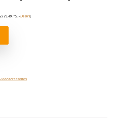
023 21:49 PST-
Details
)
 videoaccessoires