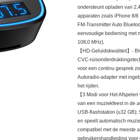
ondersteunt opladen van 2,
apparaten zoals iPhone 8/8
FM-Transmitter Auto Bluetoo
eenvoudige bediening met mu
108,0 MHz).
【HD-Geluidskwaliteit】- Blu
CVC-ruisonderdrukkingstechn
voor een continu gesprek z
Autoradio-adapter met ingeb
het rijden.
【3 Modi voor Het Afspelen 
van een muziekfeest in de a
USB-flashstation (≤32 GB); 
en speelt automatisch muzi
compatibel met de meeste a
gebruikershandleiding voor 