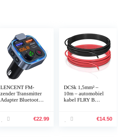
LENCENT FM-
DCSk 1,5mm² –
zender Transmitter
10m – automobiel
Adapter Bluetooth
kabel FLRY B
V5.0 Autoradio
asymmetrisch –
Diepe
1,50 mm² –
Basmuziekadapter
automobiel kabel
€
22.99
€
14.50
Handsfree
streng – set kleur
Autolader met
rood/zwart…
dubbele…