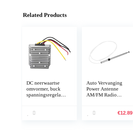
Related Products
DC neerwaartse
Auto Vervanging
omvormer, buck
Power Antenne
spanningsregelaar
AM/FM Radio
module 24 V tot 12
Antenne Mast voor
V 8 A 96 W DC
Toyota Camry
spanningsreductor
Celica MR2
€
12.89
met aluminium…
8633732200 Auto
Accessoire…