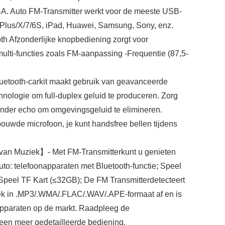
4A. Auto FM-Transmitter werkt voor de meeste USB-
 Plus/X/7/6S, iPad, Huawei, Samsung, Sony, enz.
th Afzonderlijke knopbediening zorgt voor
lti-functies zoals FM-aanpassing -Frequentie (87,5-
etooth-carkit maakt gebruik van geavanceerde
ologie om full-duplex geluid te produceren. Zorg
onder echo om omgevingsgeluid te elimineren.
ouwde microfoon, je kunt handsfree bellen tijdens
van Muziek】- Met FM-Transmitterkunt u genieten
uto: telefoonapparaten met Bluetooth-functie; Speel
Speel TF Kart (≤32GB); De FM Transmitterdetecteert
ek in .MP3/.WMA/.FLAC/.WAV/.APE-formaat af en is
pparaten op de markt. Raadpleeg de
een meer gedetailleerde bediening.