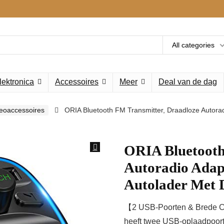
All categories
lektronica
Accessoires
Meer
Deal van de dag
deoaccessoires
ORIA Bluetooth FM Transmitter, Draadloze Autorad
ORIA Bluetooth
Autoradio Adapt
Autolader Met
【2 USB-Poorten & Brede Com
heeft twee USB-oplaadpoort