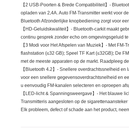
【2 USB-Poorten & Brede Compatibiliteit】- Bluetooth
opladen van 2,4A. Auto FM-Transmitter werkt voor d
Bluetooth Afzonderlijke knopbediening zorgt voor ee
【HD-Geluidskwaliteit】- Bluetooth-carkit maakt gebr
continu gesprek zonder echo om omgevingsgeluid te e
【3 Modi voor Het Afspelen van Muziek】- Met FM-Tran
flashstation (≤32 GB); Speel TF Kart (≤32GB); De F
met de meeste apparaten op de markt. Raadpleeg de 
【Bluetooth 4.2】- Snellere overdrachtssnelheid en l
voor een snellere gegevensoverdrachtsnelheid en een
u eenvoudig FM-kanalen selecteren en oproepen af
【LED-licht & Spanningsweergave】- Het blauwe licht m
Transmitteris aangesloten op de sigarettenaansteker
Elk probleem, defect of schade aan het product, neem