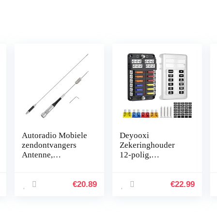
Autoradio Mobiele
Deyooxi
zendontvangers
Zekeringhouder
Antenne,
12-polig,
regendichte dual-
zekeringkast voor
band
auto’s, boten,
2.15dbi/5.5dbi
SUV’s, 12 – 32 V,
€
20.89
€
22.99
80W dual-band
100 Auto
antenne met
hoge…