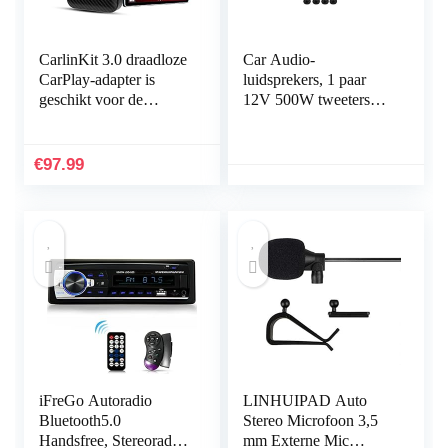
CarlinKit 3.0 draadloze
Car Audio-
CarPlay-adapter is
luidsprekers, 1 paar
geschikt voor de
12V 500W tweeters
meeste modellen die
Car Audio Luidspreker
zijn uitgerust met in de
Auto-luidspreker
fabriek…
€
97.99
iFreGo Autoradio
LINHUIPAD Auto
Bluetooth5.0
Stereo Microfoon 3,5
Handsfree, Stereoradio
mm Externe Mic