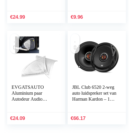
met MP3 speler WMA
Compatibel voor
FM afstandsbediening,
Kenwood Boss
Autostereo met USB /
Corehan Power
€
24.99
€
9.96
AUX…
Acoustik JVC Sony
Jensen…
EVGATSAUTO
JBL Club 6520 2-weg
Aluminium paar
auto luidspreker set van
Autodeur Audio
Harman Kardon – 150
Speaker Tweeter
watt auto luidsprekers
Decoratie Cover voor
boxen 16-17 cm, zwart
E Klasse W213 2016
€
24.09
€
66.17
2017