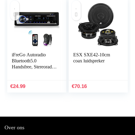
iFreGo Autoradio
ESX SXE42-10cm
Bluetooth5.0
coax luidspreker
Handsfree, Stereoradio
met MP3 speler WMA
FM afstandsbediening,
Autostereo met USB /
€
24.99
€
70.16
AUX…
Over ons