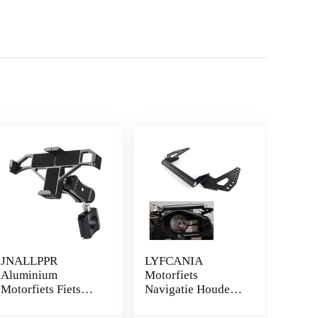
JNALLPPR
LYFCANIA
Aluminium
Motorfiets
Motorfiets Fiets
Navigatie Houder
Telefoon Houder
Telefoon Mount
Handvat Navigatie
Bracket for 2017-