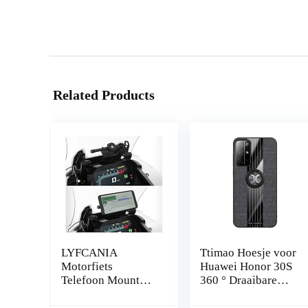
Related Products
LYFCANIA
Ttimao Hoesje voor
Motorfiets
Huawei Honor 30S
Telefoon Mount
360 ° Draaibare
GPS Navigatie
Ringbeugel
Telefoon Bracket
Ultradunne Stof