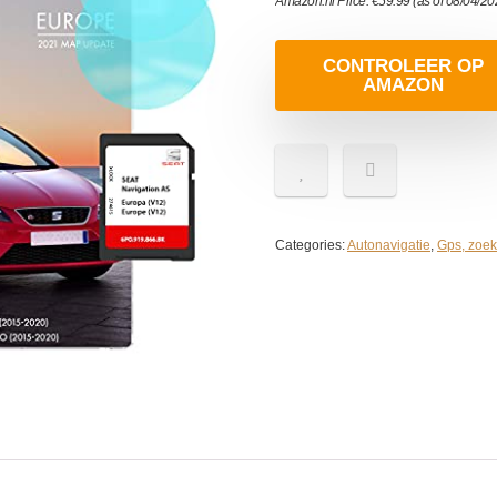
Amazon.nl Price:
€
59.99
(as of 08/04/2
CONTROLEER OP
AMAZON
Categories:
Autonavigatie
,
Gps, zoek