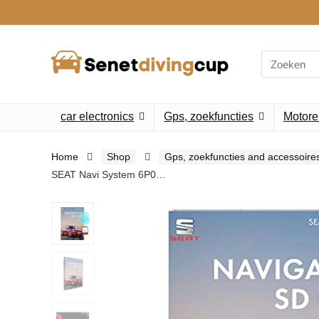
Search
for:
car electronics
Gps, zoekfuncties
Motore
Home
Shop
Gps, zoekfuncties and accessoire
SEAT Navi System 6P0…