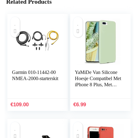
Related Products
Garmin 010-11442-00
YaMiDe Van Silicone
NMEA-2000-starterskit
Hoesje Compatibel Met
iPhone 8 Plus, Met
[Scherm Beschermer],
Anti-vingerafdruk
Schokbestendige En…
€
109.00
€
6.99