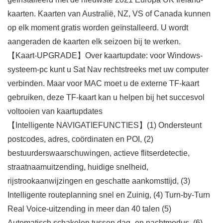
kaarten. Kaarten van Australië, NZ, VS of Canada kunnen
op elk moment gratis worden geïnstalleerd. U wordt
aangeraden de kaarten elk seizoen bij te werken.
【Kaart-UPGRADE】Over kaartupdate: voor Windows-
systeem-pc kunt u Sat Nav rechtstreeks met uw computer
verbinden. Maar voor MAC moet u de externe TF-kaart
gebruiken, deze TF-kaart kan u helpen bij het succesvol
voltooien van kaartupdates
【Intelligente NAVIGATIEFUNCTIES】(1) Ondersteunt
postcodes, adres, coördinaten en POI, (2)
bestuurderswaarschuwingen, actieve flitserdetectie,
straatnaamuitzending, huidige snelheid,
rijstrookaanwijzingen en geschatte aankomsttijd, (3)
Intelligente routeplanning snel en Zuinig, (4) Turn-by-Turn
Real Voice-uitzending in meer dan 40 talen (5)
Automatisch schakelen tussen dag- en nachtmodus, (6)