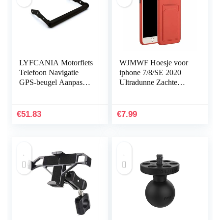
LYFCANIA Motorfiets
WJMWF Hoesje voor
Telefoon Navigatie
iphone 7/8/SE 2020
GPS-beugel Aanpassen
Ultradunne Zachte
Houder voor Honda
Siliconen Gel TPU met
CB500X 2016-2020
Kaartsleuf [Screen
hnlyf (Color : Black)
Protector…
€
51.83
€
7.99