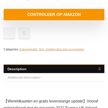
CONTROLEER OP AMAZON
Categories:
Autonavigatie
,
Gps, zoekfuncties and accessoires
Description
Additional information
【Wereldkaarten en gratis levenslange update】Vooraf
geïnstalleerd met de nieuwste 2021 Europa UK Ireland-