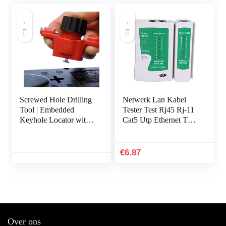
Screwed Hole Drilling
Netwerk Lan Kabel
Tool | Embedded
Tester Test Rj45 Rj-11
Keyhole Locator with
Cat5 Utp Ethernet Tool
Spirit Level,Locating
Cat5 6 E Rj11 8P
Tool for Power Strips,
Draagbare Netwerk
Floating Shelves…
Kabel Tester – Wit
€
6.87
Over ons