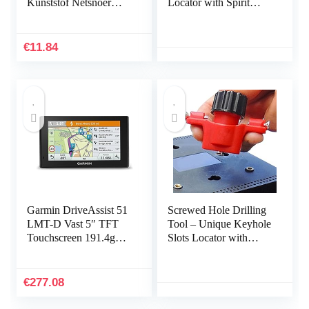
Kunststof Netsnoer
Locator with Spirit
Sorteerpaneel Socket
Level,Measurement
Opbergdoos
Tools for Power Strips,
Kabelbeheerdoos – Wit
Floating Shelves, Parts
€
11.84
Cabinets Kakafa
Garmin DriveAssist 51
Screwed Hole Drilling
LMT-D Vast 5″ TFT
Tool – Unique Keyhole
Touchscreen 191.4g
Slots Locator with
Zwart
Spirit Level –
Measurement Tools for
Power Strips, Floating
€
277.08
Shelves, Parts Cabinets
Shichangda