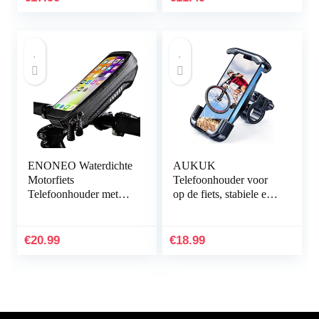
ENONEO Waterdichte
AUKUK
Motorfiets
Telefoonhouder voor
Telefoonhouder met
op de fiets, stabiele en
Regenhoes Motorfiets
veilige 360 graden
Telefoonhouder met
draaibare
Gevoelige
telefoonhouder voor
€
20.99
€
18.99
Touchscreen…
smartphones van 4,7…