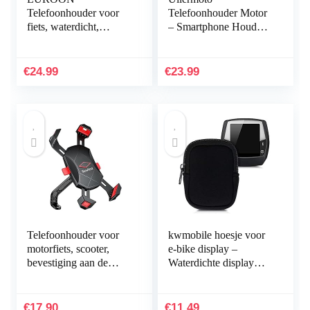
Telefoonhouder voor
Telefoonhouder Motor
fiets, waterdicht,
– Smartphone Houder
universele motorfiets,
Fiets en Smartphone
scooter, fiets,
Houder Motor van
smartphonehouder,
Hoogwaardige
€
24.99
€
23.99
360° draaibare…
Kwaliteit…
Telefoonhouder voor
kwmobile hoesje voor
motorfiets, scooter,
e-bike display –
bevestiging aan de
Waterdichte display
achteruitkijkspiegel van
cover elektrische fiets –
roestvrij staal, 360
Van neopreen in zwart
graden…
€
17.90
€
11.49