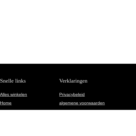
Snelle links
Verklaringen
Alles winkelen
Privacybeleid
Home
algemene voorwaarden
Blogs
Gelieerde openbaarmaking
Onze webshops
Adverteren