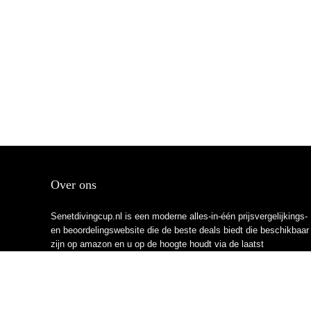
Over ons
Senetdivingcup.nl is een moderne alles-in-één prijsvergelijkings-
en beoordelingswebsite die de beste deals biedt die beschikbaar
zijn op amazon en u op de hoogte houdt via de laatst
toegevoegde blogs. Alle afbeeldingen zijn auteursrechtelijk
beschermd door hun respectievelijke eigenaren. Alle geciteerde
inhoud is afgeleid van hun respectievelijke bronnen.