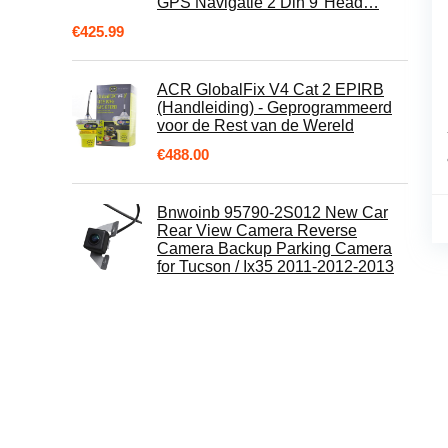
GPS Navigatie 2 Din 9''Head…
€
425.99
ACR GlobalFix V4 Cat 2 EPIRB
(Handleiding) - Geprogrammeerd
voor de Rest van de Wereld
€
488.00
Bnwoinb 95790-2S012 New Car
Rear View Camera Reverse
Camera Backup Parking Camera
for Tucson / Ix35 2011-2012-2013