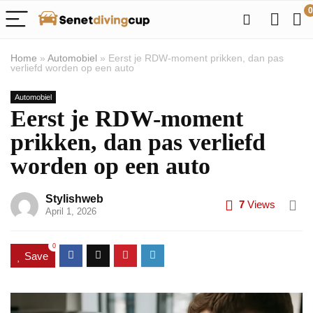
0
Home
»
Automobiel
»
Eerst je RDW-moment prikken, dan pas
verliefd worden op een auto
Automobiel
Eerst je RDW-moment
prikken, dan pas verliefd
worden op een auto
Stylishweb
7
Views
April 1, 2026
0
Save