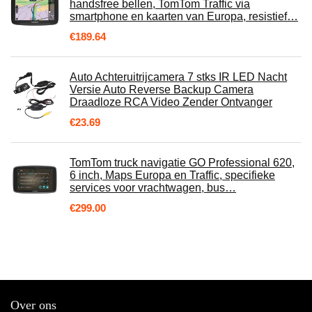
handsfree bellen, TomTom Traffic via
smartphone en kaarten van Europa, resistief…
€
189.64
Auto Achteruitrijcamera 7 stks IR LED Nacht
Versie Auto Reverse Backup Camera
Draadloze RCA Video Zender Ontvanger
€
23.69
TomTom truck navigatie GO Professional 620,
6 inch, Maps Europa en Traffic, specifieke
services voor vrachtwagen, bus…
€
299.00
Over ons