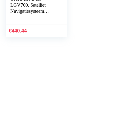
LGV700, Satelliet
Navigatiesysteem
Vrachtwagen, Navigatie
met Digital Traffic, 7
inch, Aangepaste…
€
440.44