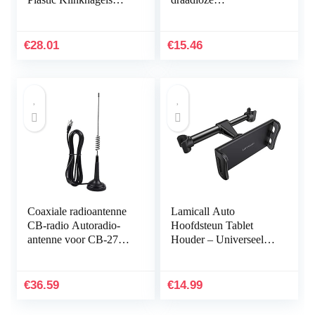
Beschermende Sluiting
afstandsbedieningen,
Diverse Bumper Cap
sleutelhanger voor
Trim Clip Body…
auto‘s, garagedeuren,
€
28.01
€
15.46
433…
Coaxiale radioantenne
Lamicall Auto
CB-radio Autoradio-
Hoofdsteun Tablet
antenne voor CB-27
Houder – Universeel
Car Walkie Talkie
360 Roterende Auto
Stoel Standaard
Houder voor alle
€
36.59
€
14.99
4,4~11″ Tablets, iPad
Pro 9.7, 10.5, 10.2, Air