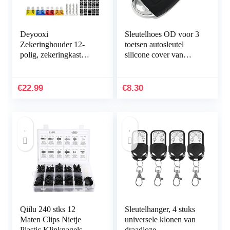
Deyooxi
Sleutelhoes OD voor 3
Zekeringhouder 12-
toetsen autosleutel
polig, zekeringkast
silicone cover van
voor auto’s, boten,
Finest-Folia (alleen
SUV’s, 12 – 32 V, 100
Keyless GO) zwart
Auto
€
22.99
€
8.30
Qiilu 240 stks 12
Sleutelhanger, 4 stuks
Maten Clips Nietje
universele klonen van
Plastic Klinknagels
draadloze