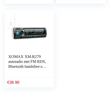
XOMAX XM-R279
autoradio met FM RDS,
Bluetooth handsfree-set,
USB, SD, MP3, AUX-
IN, 1 DIN
€
36.90