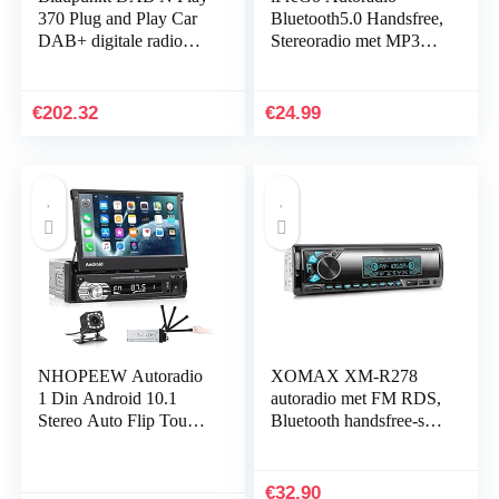
370 Plug and Play Car
Bluetooth5.0 Handsfree,
DAB+ digitale radio
Stereoradio met MP3
Bluetooth-adapter
speler WMA FM
afstandsbediening,
Autostereo met USB /
€
202.32
€
24.99
AUX…
NHOPEEW Autoradio
XOMAX XM-R278
1 Din Android 10.1
autoradio met FM RDS,
Stereo Auto Flip Touch
Bluetooth handsfree-set,
Screen met Bluetooth
USB, SD, MP3, AUX-
FM RDS/DAB+ WiFi
IN, 1 DIN
en GPS-navigatie…
€
32.90