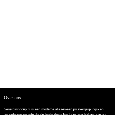
Over ons
Senetdivingcup.nl is een moderne alles-in-één prijsvergelijkings- en
beoordelingswebsite die de beste deals biedt die beschikbaar zijn op