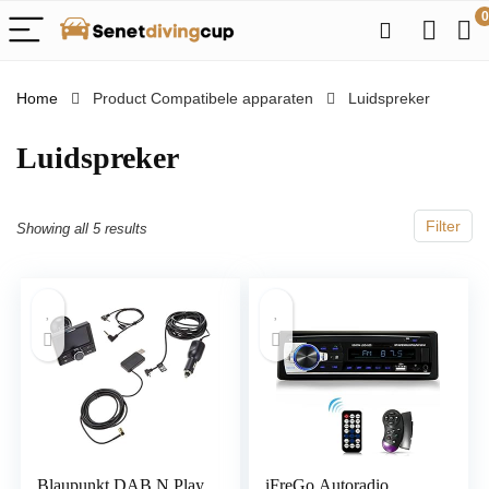
0
Home
Product Compatibele apparaten
‎Luidspreker
‎Luidspreker
Filter
Showing all 5 results
Blaupunkt DAB N Play
iFreGo Autoradio