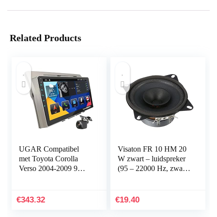
Related Products
UGAR Compatibel
Visaton FR 10 HM 20
met Toyota Corolla
W zwart – luidspreker
Verso 2004-2009 9
(95 – 22000 Hz, zwart,
inch Android DSP 10.0
bekabeld, 25 – 70 °C)
4GB + 64GB autoradio
HD volledig
€
343.32
€
19.40
touchscreen…