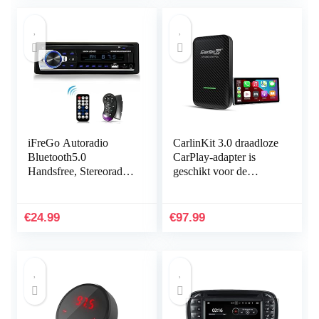
iFreGo Autoradio
CarlinKit 3.0 draadloze
Bluetooth5.0
CarPlay-adapter is
Handsfree, Stereoradio
geschikt voor de
met MP3 speler WMA
meeste modellen die
FM afstandsbediening,
zijn uitgerust met in de
Autostereo met USB /
fabriek…
€
24.99
€
97.99
AUX…