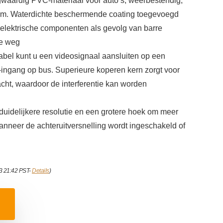
gwaardig PVC-materiaal voor auto’s, weerbestendig,
am. Waterdichte beschermende coating toegevoegd
 elektrische componenten als gevolg van barre
e weg
abel kunt u een videosignaal aansluiten op een
ingang op bus. Superieure koperen kern zorgt voor
cht, waardoor de interferentie kan worden
 duidelijkere resolutie en een grotere hoek om meer
wanneer de achteruitversnelling wordt ingeschakeld of
23 21:42 PST-
Details
)