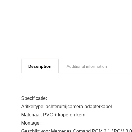
Description
Additional information
Specificatie:
Aritkeltype: achteruitrijcamera-adapterkabel
Materiaal: PVC + koperen kern
Montage:
Geschikt voor Mercedes Comand PCM 2.1 / PCM 3.0