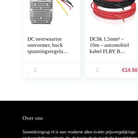
DC neerwaartse
DCSk 1,5mm² –
omvormer, buck
10m – automobiel
spanningsregelaar
kabel FLRY B
module 24 V tot 12
asymmetrisch –
V 8 A 96 W DC
1,50 mm² –
spanningsreductor
automobiel kabel
€
14.50
met aluminium…
streng – set kleur
rood/zwart…
Over ons
Senetdivingcup.nl is een moderne alles-in-één prijsvergelijkings-