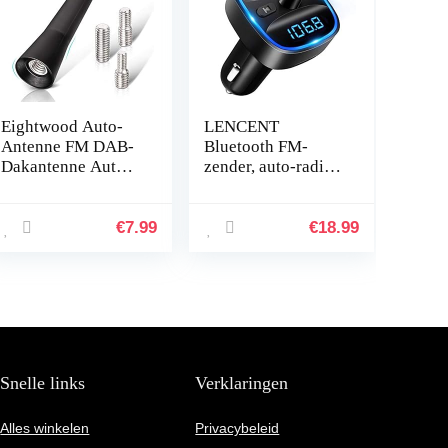
Eightwood Auto-
LENCENT
Antenne FM DAB-
Bluetooth FM-
Dakantenne Auto
zender, auto-radio-
6,5 cm Mini-
adapter, draadloze
Autoradio-Antenne
radio,
Kort Met Sterke
autoontvanger,
€
7.99
€
18.99
FM/AM/DAB-
stick met
Ontvangstfunctie
handsfree, dual
USB-lader 5 V…
Snelle links
Verklaringen
Alles winkelen
Privacybeleid