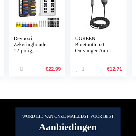
Deyooxi
UGREEN
Zekeringhouder
Bluetooth 5.0
12-polig,
Ontvanger Auto
zekeringkast voor
USB Bluetooth met
auto’s, boten,
3,5mm AUX
SUV’s, 12 – 32 V,
Aansluiting en
€
22.99
€
12.71
100 Auto
Ingebouwde
Microfoon,
Compatibel met
Auto…
WORD LID VAN ONZE MAILLIJST VOOR BEST
Aanbiedingen