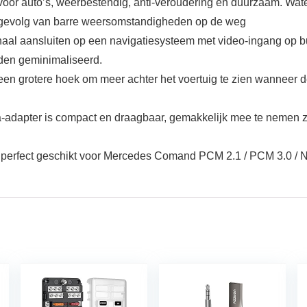
voor auto’s, weerbestendig, anti-veroudering en duurzaam. Wa
 gevolg van barre weersomstandigheden op de weg
naal aansluiten op een navigatiesysteem met video-ingang op b
rden geminimaliseerd.
 een grotere hoek om meer achter het voertuig te zien wanneer de
adapter is compact en draagbaar, gemakkelijk mee te nemen zon
 is perfect geschikt voor Mercedes Comand PCM 2.1 / PCM 3.0 /