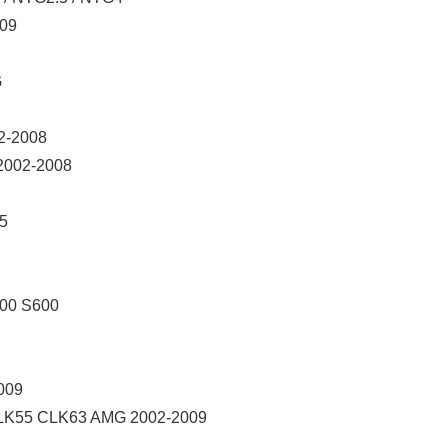
009
G
2-2008
2002-2008
5
500 S600
009
CLK55 CLK63 AMG 2002-2009