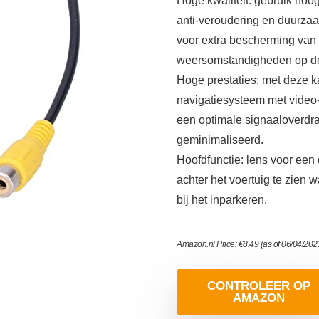
Hoge kwaliteit: gebruik hoo
anti-veroudering en duurza
voor extra bescherming van
weersomstandigheden op d
Hoge prestaties: met deze k
navigatiesysteem met video-
een optimale signaaloverdra
geminimaliseerd.
Hoofdfunctie: lens voor een
achter het voertuig te zien 
bij het inparkeren.
Amazon.nl Price:
€
8.49
(as of 06/04/20
CONTROLEER OP
AMAZON