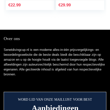
Handsfree Autolader
BMW, Lexus, Mini,
€
22.99
€
29.99
met dubbele…
Scion, Toyota…
Over ons
Senetdivingcup.nl is een moderne alles-in-één prijsvergelijkings- en
beoordelingswebsite die de beste deals biedt die beschikbaar zijn op
amazon en u op de hoogte houdt via de laatst toegevoegde blogs. Alle
afbeeldingen zijn auteursrechtelijk beschermd door hun respectievelijke
eigenaren. Alle geciteerde inhoud is afgeleid van hun respectievelijke
bronnen.
WORD LID VAN ONZE MAILLIJST VOOR BEST
Aanbiedingen