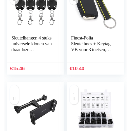
Sleutelhanger, 4 stuks
Finest-Folia
universele klonen van
Sleutelhoes + Keytag
draadloze
VB voor 3 toetsen,
afstandsbedieningen,
autosleutel, siliconen
sleutelhanger voor
cover (zwart geel)
auto‘s, garagedeuren,
€
15.46
€
10.40
433…