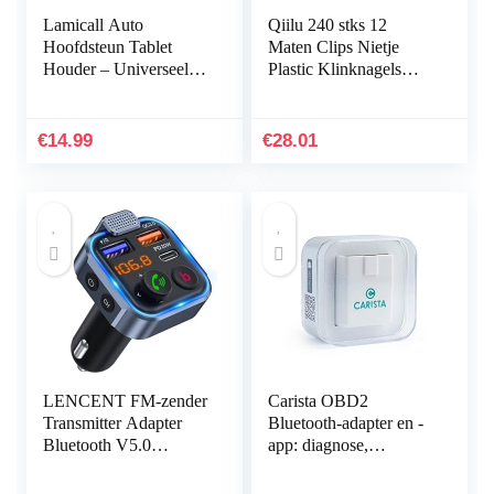
Lamicall Auto
Qiilu 240 stks 12
Hoofdsteun Tablet
Maten Clips Nietje
Houder – Universeel
Plastic Klinknagels
360 Roterende Auto
Beschermende Sluiting
Stoel Standaard
Diverse Bumper Cap
Houder voor alle
Trim Clip Body…
€
14.99
€
28.01
4,4~11″ Tablets, iPad
Pro 9.7, 10.5, 10.2, Air
mini 2 3 4, Switch,
Tab, Telefoons – Zwart
LENCENT FM-zender
Carista OBD2
Transmitter Adapter
Bluetooth-adapter en -
Bluetooth V5.0
app: diagnose,
Autoradio Diepe
aanpassing en
Basmuziekadapter
onderhoud van je Audi,