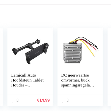
Lamicall Auto
DC neerwaartse
Hoofdsteun Tablet
omvormer, buck
Houder –
spanningsregelaar
Universeel 360
module 24 V tot 12
Roterende Auto
V 8 A 96 W DC
Stoel Standaard
spanningsreductor
€
14.99
Houder voor alle
met aluminium…
4,4~11″ Tablets,