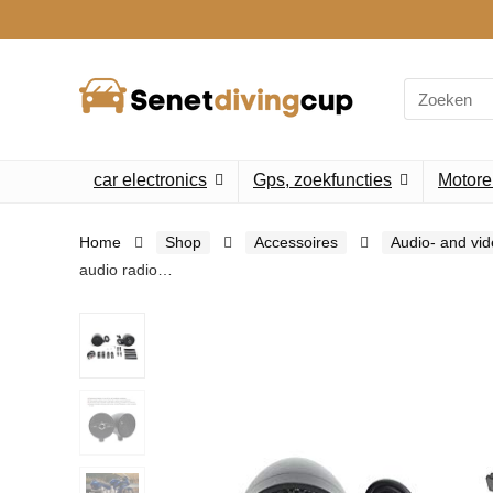
Search
for:
car electronics
Gps, zoekfuncties
Motore
Home
Shop
Accessoires
Audio- and vi
audio radio…