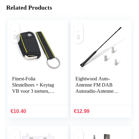
Related Products
Finest-Folia
Eightwood Auto-
Sleutelhoes + Keytag
Antenne FM DAB
VB voor 3 toetsen,
Autoradio-Antenne
autosleutel, siliconen
Dakantenne Auto
cover (zwart geel)
40cm Vervangende
Antenne Staaf Auto-
€
10.40
€
12.99
Antenne Met Sterke…