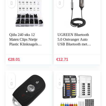
Qiilu 240 stks 12
UGREEN Bluetooth
Maten Clips Nietje
5.0 Ontvanger Auto
Plastic Klinknagels
USB Bluetooth met
Beschermende Sluiting
3,5mm AUX
Diverse Bumper Cap
Aansluiting en
Trim Clip Body…
Ingebouwde
€
28.01
€
12.71
Microfoon, Compatibel
met Auto…