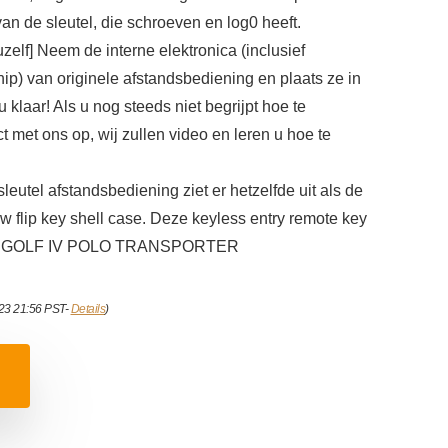
van de sleutel, die schroeven en log0 heeft.
zelf] Neem de interne elektronica (inclusief
ip) van originele afstandsbediening en plaats ze in
u klaar! Als u nog steeds niet begrijpt hoe te
t met ons op, wij zullen video en leren u hoe te
utel afstandsbediening ziet er hetzelfde uit als de
 vw flip key shell case. Deze keyless entry remote key
r VW GOLF IV POLO TRANSPORTER
023 21:56 PST-
Details
)