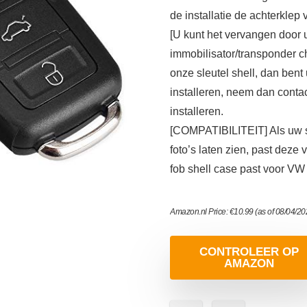
de installatie de achterklep 
[U kunt het vervangen door u
immobilisator/transponder ch
onze sleutel shell, dan bent 
installeren, neem dan contac
installeren.
[COMPATIBILITEIT] Als uw sle
foto’s laten zien, past deze
fob shell case past voo
Amazon.nl Price:
€
10.99
(as of 08/04/2
CONTROLEER OP
AMAZON