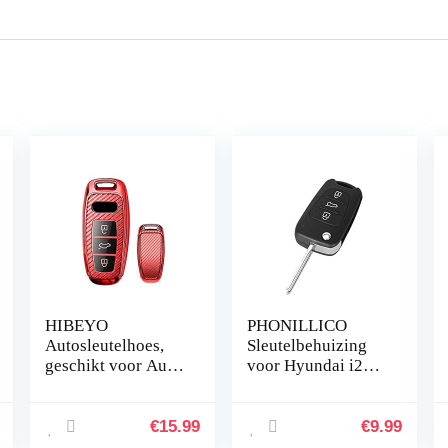
HIBEYO
PHONILLICO
Autosleutelhoes,
Sleutelbehuizing
geschikt voor Audi,
voor Hyundai i20
sleutelhoes, cover
ix20 i30 ix35
voor Audi 2019,
Elantra Veloster
2020, 2021, A6,
KIA Ceed Picanto
€
15.99
€
9.99
A6L, A7, E-Tron
Rio Soul Sportage