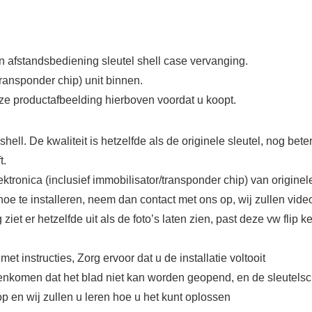
n afstandsbediening sleutel shell case vervanging.
ransponder chip) unit binnen.
onze productafbeelding hierboven voordat u koopt.
 kwaliteit is hetzelfde als de originele sleutel, nog beter d
t.
ktronica (inclusief immobilisator/transponder chip) van originel
 hoe te installeren, neem dan contact met ons op, wij zullen video
et er hetzelfde uit als de foto’s laten zien, past deze vw flip k
instructies, Zorg ervoor dat u de installatie voltooit
 tegenkomen dat het blad niet kan worden geopend, en de sleutel
op en wij zullen u leren hoe u het kunt oplossen