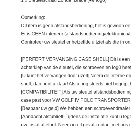
1 x Sleutelschaal Zonder Blade (vw logo)
Opmerking:
Dit item is geen afstandsbediening, het is gewoon ee
Er is GEEN interieur (afstandsbediening/elektronica/t
Controleer uw sleutel er hetzelfde uitziet als die in 
[PERFERT VERVANGING CASE SHELL] Dit is een shell. De
achterklep van de sleutel, die schroeven en log0 heef
[U kunt het vervangen door uzelf] Neem de interne ele
shell, dan bent u klaar! Als u nog steeds niet begrijpt
[COMPATIBILITEIT] Als uw sleutel afstandsbediening zi
case past voor VW GOLF IV POLO TRANSPORTER
[Bespaar uw geld] We hebben een schroevendraaier met 
[Aandacht alstublieft] Tijdens de installatie kunt u
uw installatiefout. Neem in dit geval contact met ons 