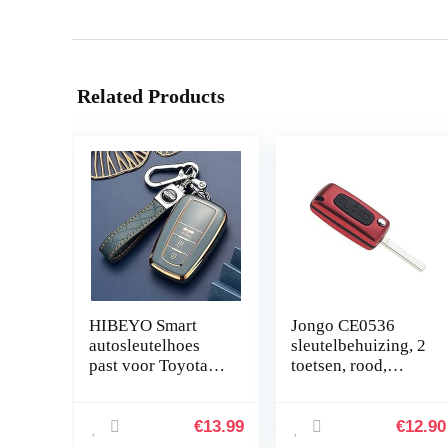
Related Products
HIBEYO Smart
Jongo CE0536
autosleutelhoes
sleutelbehuizing, 2
past voor Toyota
toetsen, rood,
beschermhoes
vervanging voor
sleutelhoes cover
sleutelbehuizing
TPU voor Camry
C2, C3, Berlingo
€
13.99
€
12.90
Anel RAV4 Yaris
B9, Partner B9