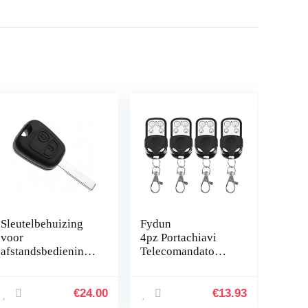
Sleutelbehuizing
Fydun
voor
4pz Portachiavi
afstandsbediening
Telecomandato
107 en 307, 10
Senza Fili di
stuks
Telecomando di
Clonazione
€
24.00
€
13.93
Universale Control