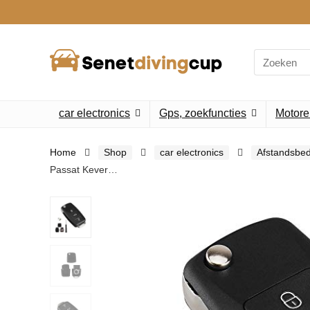
Search
for:
car electronics
Gps, zoekfuncties
Motore
Home
Shop
car electronics
Afstandsbed
Passat Kever…