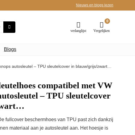
Nieuws en blogs lezen
0
verlanglijst
Vergelijken
Blogs
nops autosleutel – TPU sleutelcover in blauw/grijs/zwart…
leutelhoes compatibel met VW
autosleutel – TPU sleutelcover
/zwart…
fullcover beschermhoes van TPU past zich dankzij
conen materiaal aan je autosleutel aan. Het hoesje is