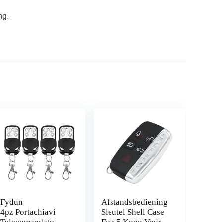
ng.
Fydun
Afstandsbediening
4pz Portachiavi
Sleutel Shell Case
Telecomandato
Fob 5 Knop Voor