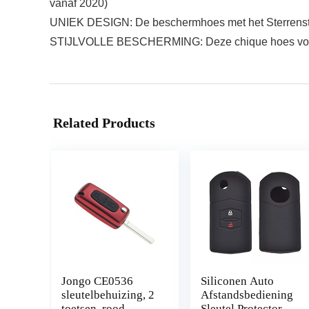
vanaf 2020)
UNIEK DESIGN: De beschermhoes met het Sterrenstels
STIJLVOLLE BESCHERMING: Deze chique hoes voor je
Related Products
Jongo CE0536
Siliconen Auto
sleutelbehuizing, 2
Afstandsbediening
toetsen, rood,
Sleutel Protector