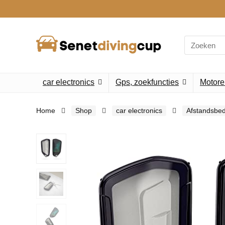
Search
for:
car electronics
Gps, zoekfuncties
Motore
Home
Shop
car electronics
Afstandsbed