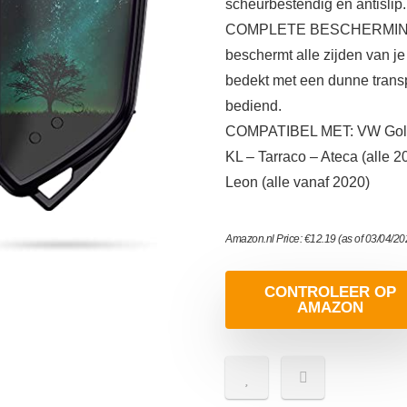
scheurbestendig en antislip.
COMPLETE BESCHERMING: De
beschermt alle zijden van je
bedekt met een dunne tran
bediend.
COMPATIBEL MET: VW Golf 8 (
KL – Tarraco – Ateca (alle 
Leon (alle vanaf 2020)
Amazon.nl Price:
€
12.19
(as of 03/04/2
CONTROLEER OP
AMAZON