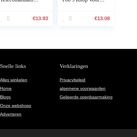
Senza Fili di
Land Rover Range
Telecomando di
R0ver Sport LR4
Clonazione
Evoque kant met
€
13.93
€
13.08
Universale Control
woorden
Key Fob 12V per
Porta del Garage
Auto 433 M_h_z
Snelle links
Verklaringen
Alles winkelen
Privacybeleid
Home
algemene voorwaarden
Blogs
Gelieerde openbaarmaking
Onze webshops
Adverteren