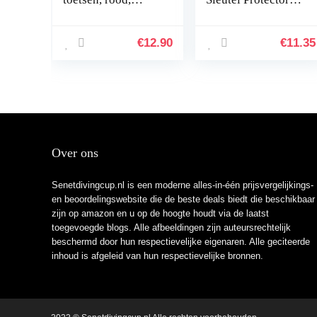
vervanging voor
Cover Case Fob
sleutelbehuizing
Shell Auto
C2, C3, Berlingo
Accessoires 2
€
12.90
€
11.35
B9, Partner B9
Knop Voor Mazda
Demio 2 3 5 6…
Over ons
Senetdivingcup.nl is een moderne alles-in-één prijsvergelijkings-
en beoordelingswebsite die de beste deals biedt die beschikbaar
zijn op amazon en u op de hoogte houdt via de laatst
toegevoegde blogs. Alle afbeeldingen zijn auteursrechtelijk
beschermd door hun respectievelijke eigenaren. Alle geciteerde
inhoud is afgeleid van hun respectievelijke bronnen.