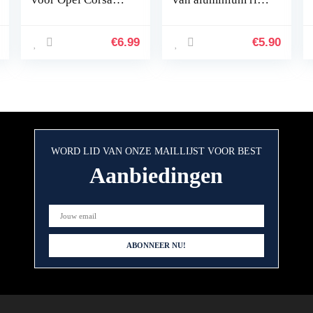
Combo Meriva
voor mini
Tigra – draadloze
autosleutel sleutel
sleutelbehuizing
sleutel
€
6.99
€
5.90
met 2 toetsen met
afstandsbediening.
lemmet
Kleur…
WORD LID VAN ONZE MAILLIJST VOOR BEST
Aanbiedingen