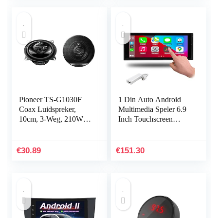
Pioneer TS-G1030F
1 Din Auto Android
Coax Luidspreker,
Multimedia Speler 6.9
10cm, 3-Weg, 210W,
Inch Touchscreen
Zwart
Bluetooth Autoradio
Stereo Video GPS
WiFi Universele 1din
€
30.89
€
151.30
Auto…