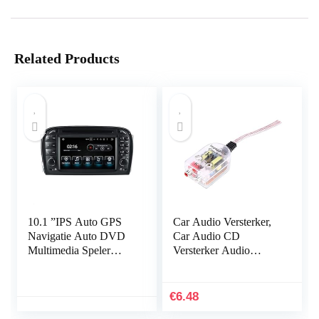
Related Products
10.1 ”IPS Auto GPS
Car Audio Versterker,
Navigatie Auto DVD
Car Audio CD
Multimedia Speler
Versterker Audio
Stereo Auto
Subwoofer
Ondersteuning Carplay
Hoogfrequentieverdeler
DVR BT
Converter Controller
€
6.48
Filter