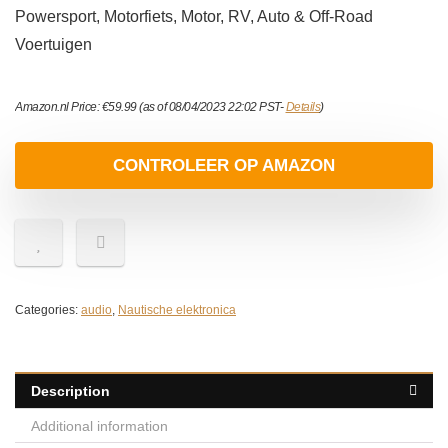
Powersport, Motorfiets, Motor, RV, Auto & Off-Road
Voertuigen
Amazon.nl Price:
€
59.99
(as of 08/04/2023 22:02 PST-
Details
)
CONTROLEER OP AMAZON
Categories:
audio
,
Nautische elektronica
Description
Additional information