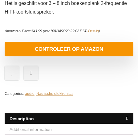
Het is geschikt voor 3 – 8 inch boekenplank 2-frequentie
HIFI-koortsluidspreker.
Amazon.nl Price:
€
41.99
(as of 08/04/2023 22:02 PST-
Details
)
CONTROLEER OP AMAZON
Categories:
audio
,
Nautische elektronica
Description
Additional information