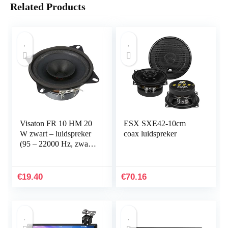
Related Products
Visaton FR 10 HM 20
ESX SXE42-10cm
W zwart – luidspreker
coax luidspreker
(95 – 22000 Hz, zwart,
bekabeld, 25 – 70 °C)
€
19.40
€
70.16