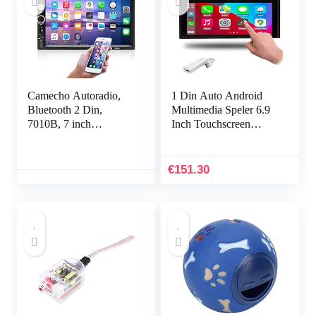
Camecho Autoradio,
1 Din Auto Android
Bluetooth 2 Din,
Multimedia Speler 6.9
7010B, 7 inch
Inch Touchscreen
touchscreen (of 17,8
Bluetooth Autoradio
cm), HD Touch Audio
Stereo Video GPS
Stereo Radio,
WiFi Universele 1din
€
151.30
USB/TF/AUX-ingang,
Auto…
Android-telefoon,
spiegelverbinding, FM,
multimedia MP5-speler,
beveiligingscamera