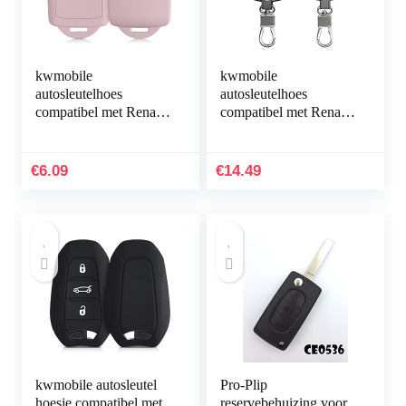
kwmobile
kwmobile
autosleutelhoes
autosleutelhoes
compatibel met Renault
compatibel met Renault
4-knops Smartkey
4-knops
autosleutel (alleen
autosleutelkaart (alleen
Keyless Go) –
Keyless Go) –
€
6.09
€
14.49
Siliconenhoes in mat…
beschermhoes van…
kwmobile autosleutel
Pro-Plip
hoesje compatibel met
reservebehuizing voor