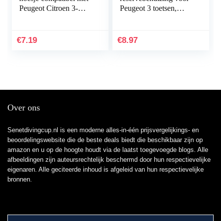
Peugeot Citroen 3-
Peugeot 3 toetsen,
knops Smartkey
kofferbak, 807 Partner
autosleutel (alleen
Expert CE0536,
Keyless Go…
lemmet zonder
€
7.19
€
8.97
groeven…
Over ons
Senetdivingcup.nl is een moderne alles-in-één prijsvergelijkings- en
beoordelingswebsite die de beste deals biedt die beschikbaar zijn op
amazon en u op de hoogte houdt via de laatst toegevoegde blogs. Alle
afbeeldingen zijn auteursrechtelijk beschermd door hun respectievelijke
eigenaren. Alle geciteerde inhoud is afgeleid van hun respectievelijke
bronnen.