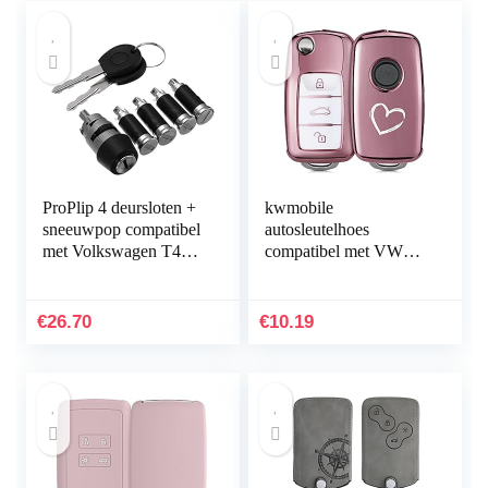
ProPlip 4 deursloten +
kwmobile
sneeuwpop compatibel
autosleutelhoes
met Volkswagen T4
compatibel met VW
Transporter Caravelle
Skoda Seat 3-knops
MK IV 701837205 + 2
autosleutel – TPU
sleutels
beschermhoes –
€
26.70
€
10.19
Brushed Hart – wit…