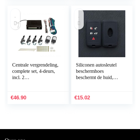
Centrale vergrendeling,
Siliconen autosleutel
complete set, 4-deurs,
beschermhoes
incl. 2
beschermt de huid,
afstandsbedieningen, 4
voor Land Rover
servomotor
Range Rover SPORT
Evoque Discovery
€
46.90
€
15.02
Discovery 5…