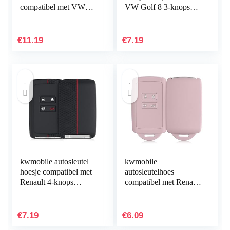
compatibel met VW
VW Golf 8 3-knops
Golf 7 MK7 3-knops
autosleutel –
autosleutel – TPU
Autosleutel behuizing
beschermhoes –
in zwart/rood/wit
€
11.19
€
7.19
Carbon – rood
kwmobile autosleutel
kwmobile
hoesje compatibel met
autosleutelhoes
Renault 4-knops
compatibel met Renault
Smartkey autosleutel
4-knops Smartkey
(alleen Keyless Go) –
autosleutel (alleen
Autosleutel…
Keyless Go) –
€
7.19
€
6.09
Siliconenhoes in mat…