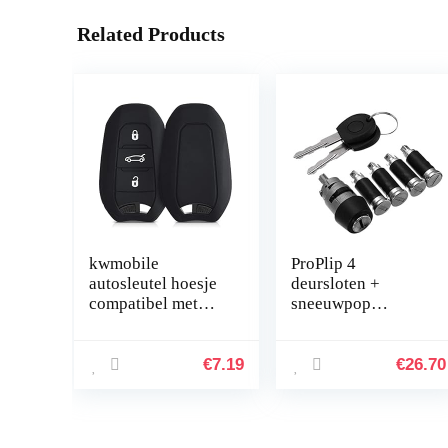
Related Products
kwmobile
ProPlip 4
autosleutel hoesje
deursloten +
compatibel met
sneeuwpop
Peugeot Citroen 3-
compatibel met
knops Smartkey
Volkswagen T4
autosleutel (alleen
Transporter
€
7.19
€
26.70
Keyless Go…
Caravelle MK IV
701837205 + 2
sleutels