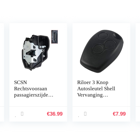
SCSN
Riloer 3 Knop
Rechtsvooraan
Autosleutel Shell
passagierszijde
Vervanging
deurvergrendelings
Afstandsbediening
motor
Sleutel Case voor
onderdeelnummer
Renault Trafic Clio
€
36.99
€
7.99
51217059974
51217202146 voor
X3 Z4 325Xi
328i…