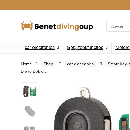
Search
for:
car electronics
Gps, zoekfuncties
Motore
Home
Shop
car electronics
Smart Key-
Bravo Doblo…