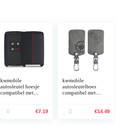
kwmobile
kwmobile
autosleutel hoesje
autosleutelhoes
compatibel met
compatibel met
Renault 4-knops
Renault 4-knops
Smartkey
autosleutelkaart
autosleutel (alleen
(alleen Keyless Go)
€
7.19
€
14.49
Keyless Go) –
– beschermhoes
Autosleutel…
van…