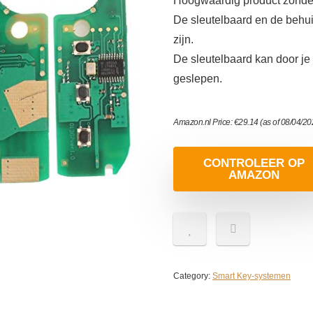
Hoogwaardig product zonder
De sleutelbaard en de behu
zijn.
De sleutelbaard kan door je
geslepen.
Amazon.nl Price:
€
29.14
(as of 08/04/2
CONTROLEER OP
AMAZON
Category:
Smart Key-systemen