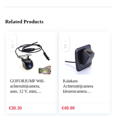
Related Products
GOFORJUMP Wifi-
Kalakass
achteruitrijcamera,
Achteruitrijcamera
auto, 12 V, mini,
kleurencamera
waterdicht, voor
parkeercamera
iPhone en Android
nachtzicht
achteruitrijsysteem
€
38.30
€
49.99
parkeerhulp vervanging