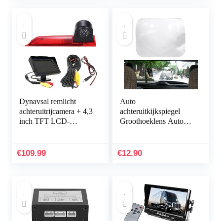
voor 328Li…
Dynavsal remlicht
Auto
achteruitrijcamera + 4,3
achteruitkijkspiegel
inch TFT LCD-
Groothoeklens Auto
kleurenscherm
Groothoek Achterlens
automonitor, IR
Back-up
nachtzicht auto
Achteruitrijden Parking
€
109.99
€
12.90
achteruitrijcamera…
Raamlens Sticker…